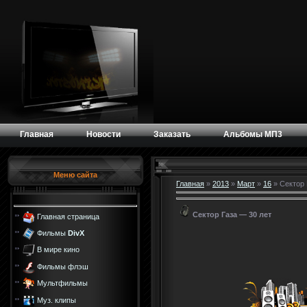
Главная
Новости
Заказать
Альбомы МП3
Меню сайта
Главная
»
2013
»
Март
»
16
» Сектор 
Сектор Газа — 30 лет
Главная страница
Фильмы
DivX
В мире кино
Фильмы флэш
Мультфильмы
Муз. клипы