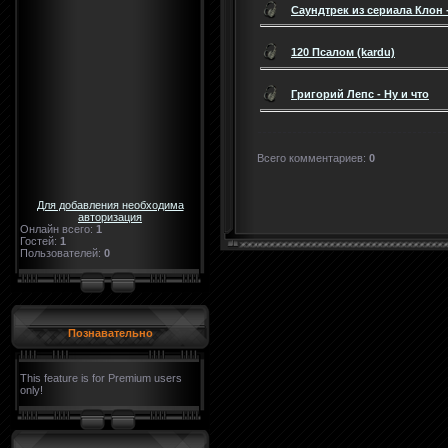
Cаундтрек из сериала Клон -
120 Псалом (kardu)
Григорий Лепс - Ну и что
Всего комментариев
:
0
Для добавления необходима
авторизация
Онлайн всего:
1
Гостей:
1
Пользователей:
0
Познавательно
This feature is for Premium users
only!