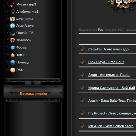
Музыка
mp3
Альбомы
mp3
Флэш игры
Игры Alawar
Направления
:
Рок
|
Скачали
: 1637 |
Добави
Онлайн ТВ
Фотообои
Форум
СерьГа - А что нам надо
Топ 10
Pink Floyd - Free Four
Помощь
RSS
Ария - Ангельская Пыль
Ирина Салтыкова - Бай-бай
Беседка онлайн
Arash - Dasa Bala (feat. Timb
Fly Project - Лето , солнце , 
Ich & Ich - Vom Selben Stern