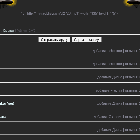
" />
http://mytracklist.com/dl2728.mp3" width="335" height="75">
л
:
Октавия
|
Рейтинг
: 0.0/0
добавил: arhitector | отзывы: 
добавил: arhitector | отзывы: 
добавил: Диана | отзывы: 1
добавил: Freziya | отзывы: 
uktu Yag)
добавил: Диана | отзывы: 0
жара
добавил: Октавия | отзывы: 0
добавил: Диана | отзывы: 1