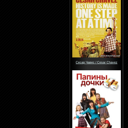
Сесар Чавес / Cesar Chavez