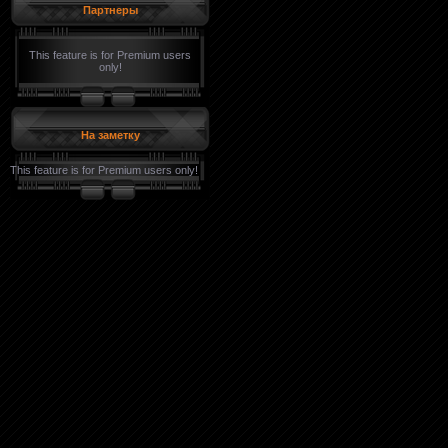
Партнеры
This feature is for Premium users
only!
На заметку
This feature is for Premium users only!