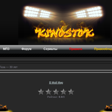
МП3
Форум
Сериалы
Правила
Правообла
Газа — 30 лет
В Мой Мир
Рейтинг:
0.0
/
0