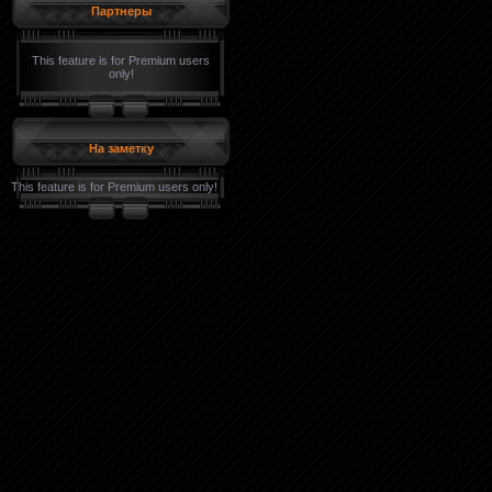
Партнеры
This feature is for Premium users
only!
На заметку
This feature is for Premium users only!