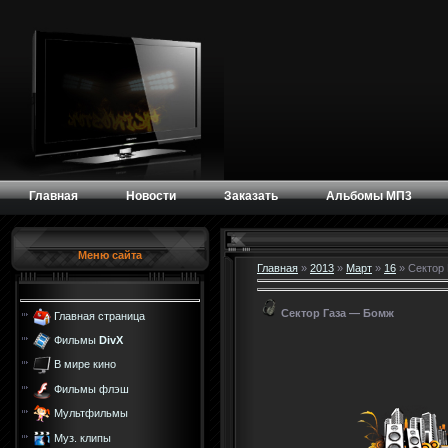
Главная
Новости
Заказать
Альбомы МП3
Меню сайта
Главная
»
2013
»
Март
»
16
» Сектор
Сектор Газа — Бомж
Главная страница
Фильмы
DivX
В мире кино
Фильмы флэш
Мультфильмы
Муз. клипы