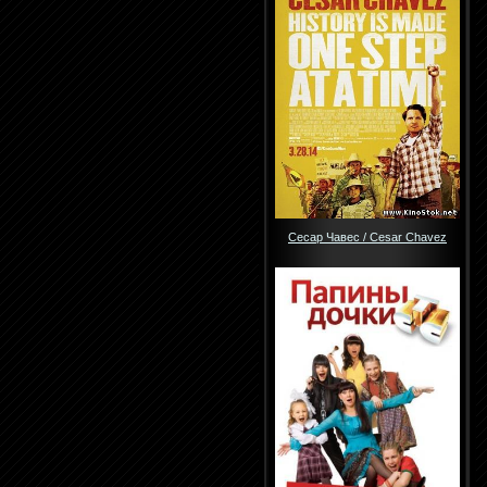
Сесар Чавес / Cesar Chavez