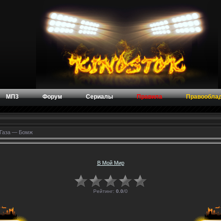
МП3
Форум
Сериалы
Правила
Правообла
 Газа — Бомж
В Мой Мир
Рейтинг:
0.0
/
0