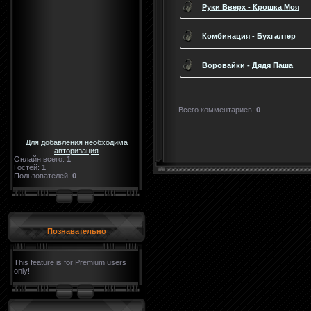
Руки Вверх - Крошка Моя
Комбинация - Бухгалтер
Воровайки - Дядя Паша
Всего комментариев
:
0
Для добавления необходима
авторизация
Онлайн всего:
1
Гостей:
1
Пользователей:
0
Познавательно
This feature is for Premium users
only!