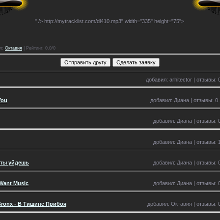
" />
http://mytracklist.com/dl410.mp3" width="335" height="75">
л
:
Октавия
|
Рейтинг
: 0.0/0
добавил: arhitector | отзывы: 
You
добавил: Диана | отзывы: 0 
добавил: Диана | отзывы: 0
добавил: Диана | отзывы: 1
 ты уйдешь
добавил: Диана | отзывы: 0
 Want Music
добавил: Диана | отзывы: 0
 Bronx - В Тишине Прибоя
добавил: Октавия | отзывы: 0