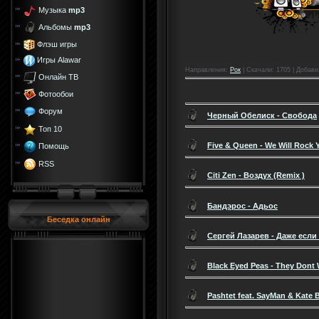
Музыка
mp3
Альбомы
mp3
Флэш игры
Игры Alawar
Направления
:
Рок
|
Скачали
: 1705 |
Добави
Онлайн ТВ
Фотообои
Форум
Черный Обелиск - Свобода
Топ 10
Five & Queen - We Will Rock 
Помощь
RSS
Citi Zen - Воздух (Remix )
Бандэрос - Адьос
Беседка онлайн
Сергей Лазарев - Даже если
Black Eyed Peas - They Dont
Pashtet feat. SayMan & Kate