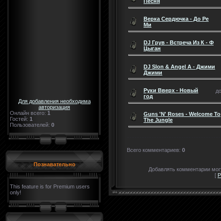
Песня
Верка Сердючка - До Ре
Ми
DJ Грув - Встреча Из К - Ф
Цыган
DJ Slon & Angel A - Джими
Джими
Руки Вверх - Новый
до
год
Для добавления необходима
авторизация
Онлайн всего:
1
Guns 'N' Roses - Welcome To
Гостей:
1
The Jungle
Пользователей:
0
Всего комментариев
:
0
Познавательно
Добавлять комментарии могу
[
Р
This feature is for Premium users
only!