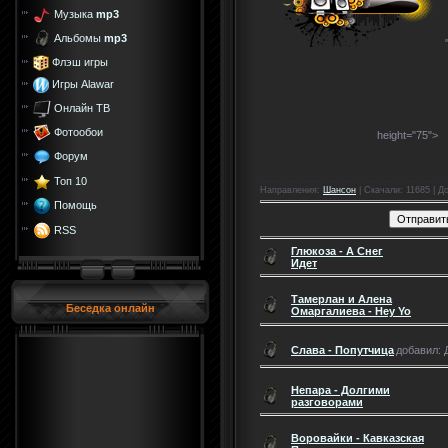
Музыка
mp3
Альбомы
mp3
Флэш игры
Игры Alawar
Онлайн ТВ
Фотообои
height="75">
Форум
Топ 10
Направления
:
Шансон
|
Скачали
: 11685 |
Д
Помощь
RSS
Глюкоза - А Снег
Идет
Тамерлан и Алена
Беседка онлайн
Омаргалиева - Hey Yo
Слава - Попутчица
добавил: Д
Непара - Долгими
разговорами
Воровайки - Кавказская