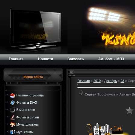
Главная
Новости
Заказать
Альбомы МП3
Меню сайта
Главная
»
2010
»
Декабрь
»
28
» Серг
Сергей Трофимов и Азиза - В
Главная страница
Фильмы
DivX
В мире кино
Фильмы флэш
Мультфильмы
Муз. клипы