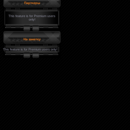
Партнеры
This feature is for Premium users
only!
На заметку
This feature is for Premium users only!