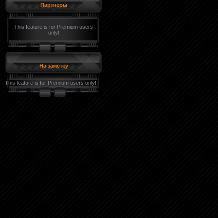
Партнеры
This feature is for Premium users
only!
На заметку
This feature is for Premium users only!