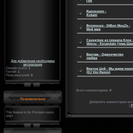
Гор
Rammstein -
Kokain
Bonmouze - DjBon MouZe -
Мой мир
Саундтрек из сериала Клон 
Veloso - Escandalo (тема Ша
Винтаж - Одиночество
любви
Для добавления необходима
авторизация
Онлайн всего:
1
Виктор Цой - Мы ждем пере
Гостей:
1
(DJ Vini Remix)
Пользователей:
0
Всего комментариев
:
0
Познавательно
Добавлять комментарии могу
[
Р
This feature is for Premium users
only!