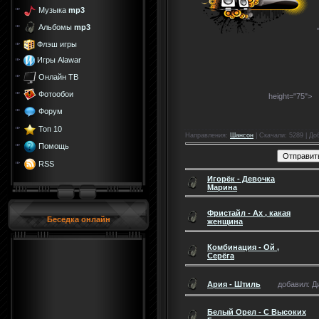
Музыка
mp3
Альбомы
mp3
Флэш игры
Игры Alawar
Онлайн ТВ
Фотообои
height="75">
Форум
Топ 10
Направления
:
Шансон
|
Скачали
: 5289 |
До
Помощь
RSS
Игорёк - Девочка
Марина
Фристайл - Ах , какая
Беседка онлайн
женщина
Комбинация - Ой ,
Серёга
Ария - Штиль
добавил: Ди
Белый Орел - С Высоких