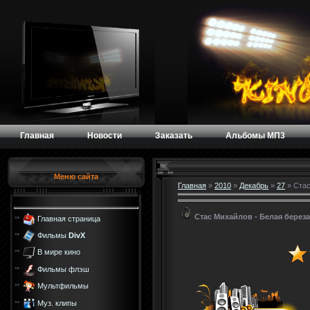
Главная
Новости
Заказать
Альбомы МП3
Меню сайта
Главная
»
2010
»
Декабрь
»
27
» Стас
Стас Михайлов - Белая береза 
Главная страница
Фильмы
DivX
В мире кино
Фильмы флэш
Мультфильмы
Муз. клипы