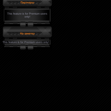
Партнеры
This feature is for Premium users
only!
На заметку
This feature is for Premium users only!