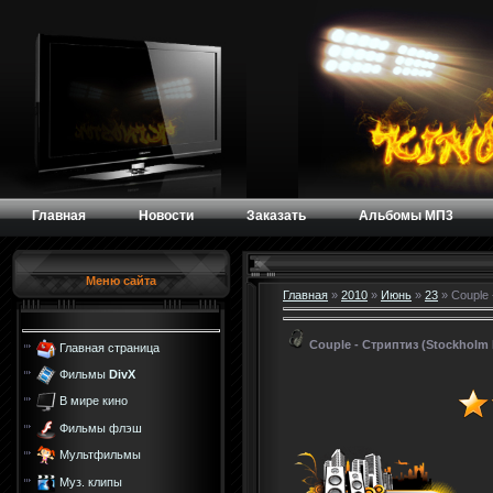
Главная
Новости
Заказать
Альбомы МП3
Меню сайта
Главная
»
2010
»
Июнь
»
23
» Couple 
Couple - Стриптиз (Stockholm 
Главная страница
Фильмы
DivX
В мире кино
Фильмы флэш
Мультфильмы
Муз. клипы