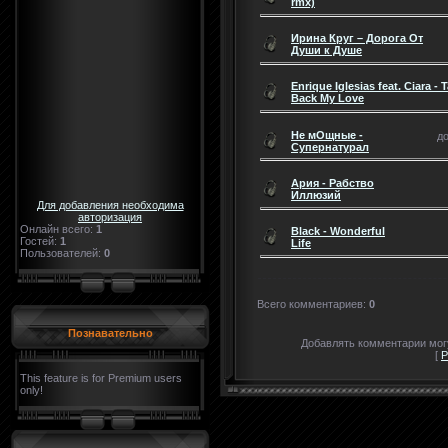
rmx)
Ирина Круг – Дорога От
Души к Душе
Enrique Iglesias feat. Ciara - T
Back My Love
Не мОщные -
до
Супернатурал
Ария - Рабство
Иллюзий
Для добавления необходима
авторизация
Онлайн всего:
1
Black - Wonderful
Гостей:
1
Life
Пользователей:
0
Всего комментариев
:
0
Познавательно
Добавлять комментарии могу
[
Р
This feature is for Premium users
only!