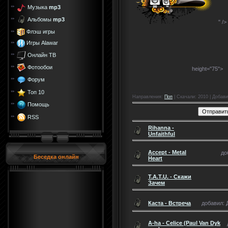
Музыка
mp3
Альбомы
mp3
" />
Флэш игры
Игры Alawar
Онлайн ТВ
Фотообои
height="75">
Форум
Топ 10
Направления
:
Поп
|
Скачали
: 2010 |
Добави
Помощь
RSS
Rihanna -
Unfaithful
Accept - Metal
до
Беседка онлайн
Heart
T.A.T.U. - Скажи
Зачем
Каста - Встреча
добавил: Д
A-ha - Celice (Paul Van Dyk