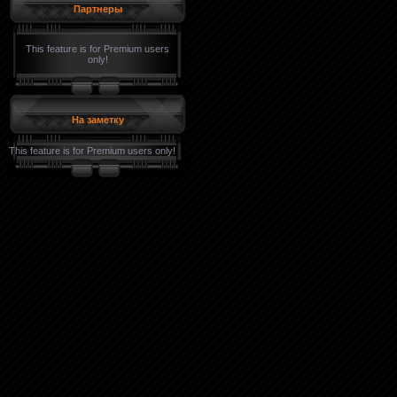
Партнеры
This feature is for Premium users
only!
На заметку
This feature is for Premium users only!