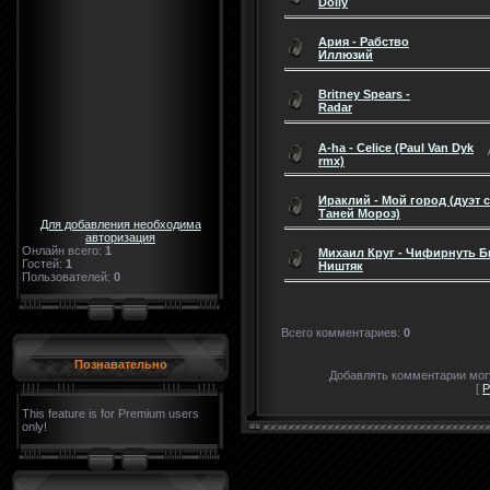
Dolly
Ария - Рабство
Иллюзий
Britney Spears -
Radar
A-ha - Celice (Paul Van Dyk
rmx)
Ираклий - Мой город (дуэт с
Таней Мороз)
Для добавления необходима
авторизация
Онлайн всего:
1
Михаил Круг - Чифирнуть 
Гостей:
1
Ништяк
Пользователей:
0
Всего комментариев
:
0
Познавательно
Добавлять комментарии могу
[
Р
This feature is for Premium users
only!