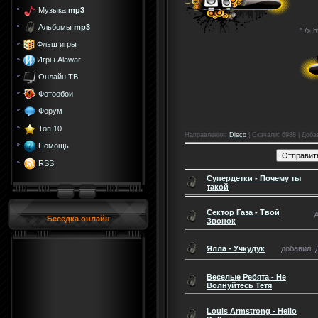
Музыка
mp3
Альбомы
mp3
" />
h
Флэш игры
Игры Alawar
Онлайн ТВ
Фотообои
Форум
Топ 10
Направления
:
Disco
|
Скачали
: 6988 |
Доба
Помощь
RSS
Супердетки - Почему ты
такой
Сектор Газа - Твой
Беседка онлайн
Звонок
Ялла - Учкудук
добавил: Д
Веселые Ребята - Не
Волнуйтесь Тетя
Louis Armstrong - Hello