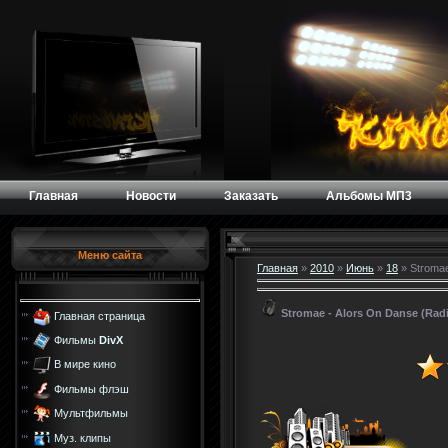
Главная
Новости
Заказать
Альбомы МП3
Меню сайта
Главная
»
2010
»
Июнь
»
18
» Stromae
Stromae - Alors On Danse (Rad
Главная страница
Фильмы
DivX
В мире кино
Фильмы флэш
Мультфильмы
Муз. клипы