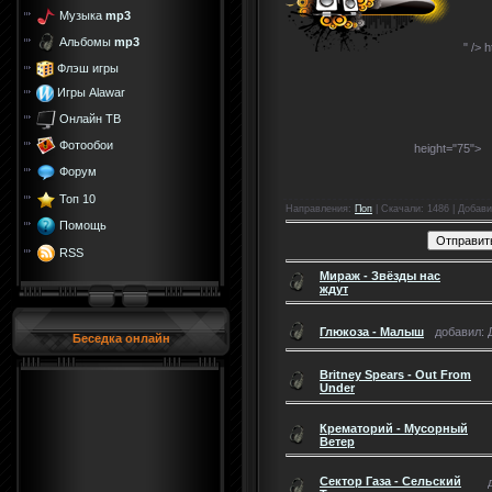
Музыка
mp3
Альбомы
mp3
" />
h
Флэш игры
Игры Alawar
Онлайн ТВ
Фотообои
height="75">
Форум
Топ 10
Направления
:
Поп
|
Скачали
: 1486 |
Добави
Помощь
RSS
Мираж - Звёзды нас
ждут
Глюкоза - Малыш
добавил: Д
Беседка онлайн
Britney Spears - Out From
Under
Крематорий - Мусорный
Ветер
Сектор Газа - Сельский