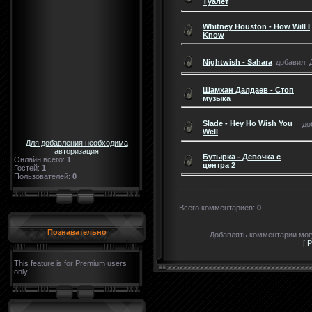
Туалет
Whitney Houston - How Will I
Know
Nightwish - Sahara
добавил: Д
Шамхан Далдаев - Стоп
музыка
Slade - Hey Ho Wish You
до
Well
Для добавления необходима
авторизация
Бутырка - Девочка с
Онлайн всего:
1
центра 2
Гостей:
1
Пользователей:
0
Всего комментариев
:
0
Познавательно
Добавлять комментарии могу
[
Р
This feature is for Premium users
only!