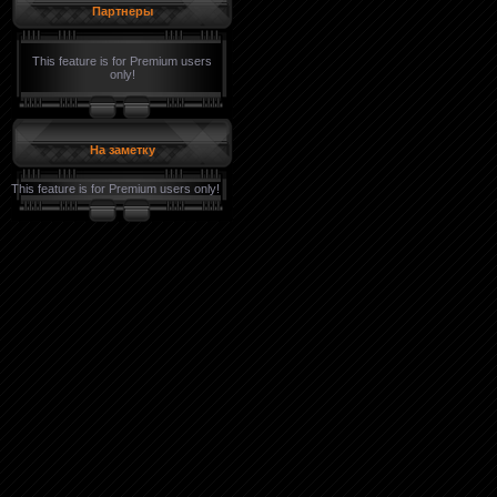
Партнеры
This feature is for Premium users
only!
На заметку
This feature is for Premium users only!