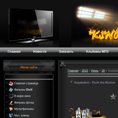
Главная
Новости
Заказать
Альбомы МП3
Меню сайта
Главная
»
2010
»
Июнь
»
30
» Sugabab
Sugababes - Push the Button
Главная страница
Фильмы
DivX
В мире кино
Фильмы флэш
Мультфильмы
Муз. клипы