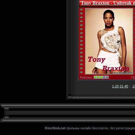
Tony Braxton - Unbreak 
Рейтинг:
Пр
1-20
21-40
...
2
KinoStok.net
фильмы онлайн бесплатно, без регистрации