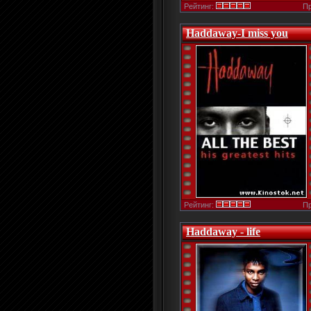
Рейтинг:
Пр
Haddaway-I miss you
Рейтинг:
Пр
Haddaway - life