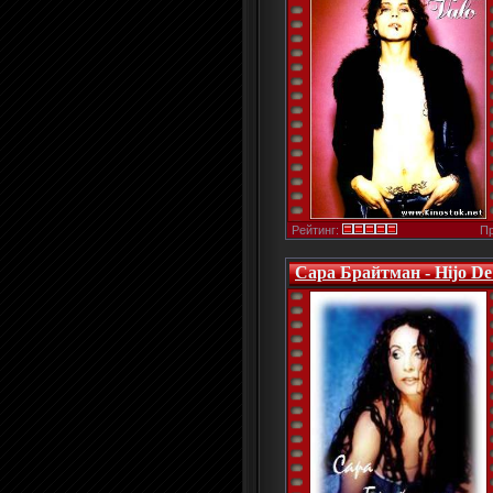
Рейтинг:
Пр
Сара Брайтман - Hijo De