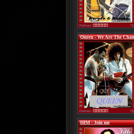
Рейтинг:
Пр
Queen - We Are The Cha
Рейтинг:
Пр
HIM - Join me