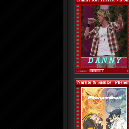
Рейтинг:
Пр
Naruto & Sasuke - Phen