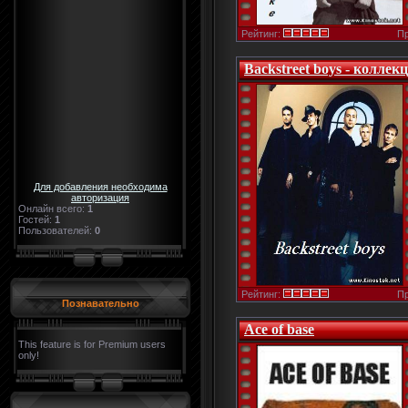
Рейтинг:
Пр
Backstreet boys - коллек
Для добавления необходима
авторизация
Онлайн всего:
1
Гостей:
1
Пользователей:
0
Рейтинг:
Пр
Познавательно
Ace of base
This feature is for Premium users
only!