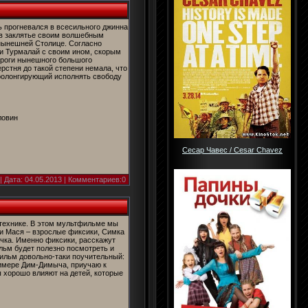
ь прогневался в всесильного джинна
ив заклятье своим волшебным
 нынешней Столице. Согласно
и Турмалай с своим ином, скорым
ороги нынешного большого
рстня до такой степени немала, что
ролонгирующий исполнять свободу
ловин
Сесар Чавес / Cesar Chavez
| Дата:
04.05.2013
| Комментариев:0
 технике. В этом мультфильме мы
 и Мася – взрослые фиксики, Симка
ачка. Именно фиксики, расскажут
ильм будет полезно посмотреть и
фильм довольно-таки поучительный:
примере Дим-Димыча, приучаю к
 хорошо влияют на детей, которые