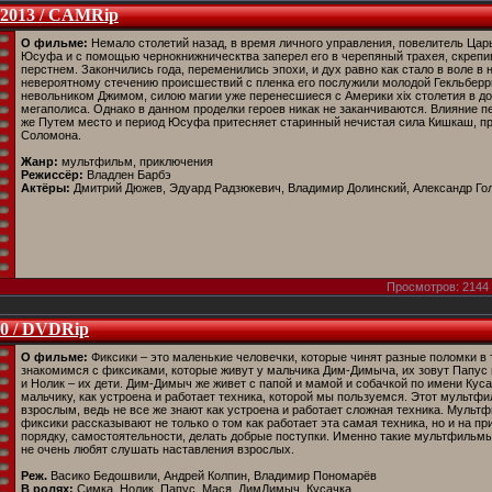
 2013 / CAMRip
О фильме:
Немало столетий назад, в время личного управления, повелитель Цар
Юсуфа и с помощью чернокнижническтва заперел его в черепяный трахея, скреп
перстнем. Закончились года, переменились эпохи, и дух равно как стало в воле в
невероятному стечению происшествий с пленка его послужили молодой Гекльберр
невольником Джимом, силою магии уже перенесшиеся с Америки xix столетия в д
мегаполиса. Однако в данном проделки героев никак не заканчиваются. Влияние пе
же Путем место и период Юсуфа притесняет старинный нечистая сила Кишкаш, п
Соломона.
Жанр:
мультфильм, приключения
Режиссёр:
Владлен Барбэ
Актёры:
Дмитрий Дюжев, Эдуард Радзюкевич, Владимир Долинский, Александр Го
Просмотров: 2144 
10 / DVDRip
О фильме:
Фиксики – это маленькие человечки, которые чинят разные поломки в
знакомимся с фиксиками, которые живут у мальчика Дим-Димыча, их зовут Папус
и Нолик – их дети. Дим-Димыч же живет с папой и мамой и собачкой по имени Кус
мальчику, как устроена и работает техника, которой мы пользуемся. Этот мультф
взрослым, ведь не все же знают как устроена и работает сложная техника. Мульт
фиксики рассказывают не только о том как работает эта самая техника, но и на 
порядку, самостоятельности, делать добрые поступки. Именно такие мультфильмы
не очень любят слушать наставления взрослых.
Реж.
Васико Бедошвили, Андрей Колпин, Владимир Пономарёв
В ролях:
Симка, Нолик, Папус, Мася, ДимДимыч, Кусачка