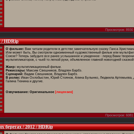
Просмотров: 8930 
 / HDRip
О фильме:
Вам читали родители в детстве замечательную сказку Ганса Христиа
Или может быть, Вы смотрели одноименный художественный фильм или мультфи
Союзе? Теперь забудьте все ранее услышанное и увиденное - перед Вами творен
мультипликаторов, с чьей то легкой руки, объявленное главной новогодней сказкой
Жанр:
мультипликационный фильм.
Режиссеры:
Максим Свешников, Владлен Барбэ.
Сценарий:
Вадим Свешников, Владлен Барбэ.
В ролях:
Иван Охлобыстин, Юрий Стоянов, Алина Булынко, Людмила Артемьева, 
Галина Тюнина и другие.
Озвучивание:
Оригинальное
[лицензия]
Просмотров: 6081 
х берегах / 2012 / HDRip