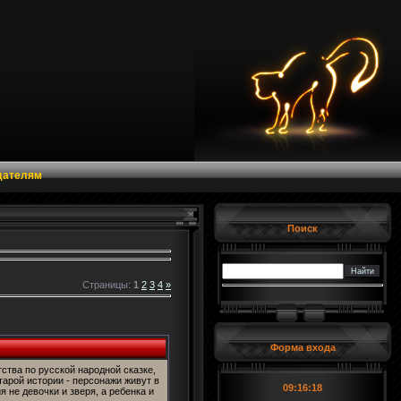
дателям
Поиск
Страницы:
1
2
3
4
»
Форма входа
ства по русской народной сказке,
тарой истории - персонажи живут в
09:16:20
я не девочки и зверя, а ребенка и