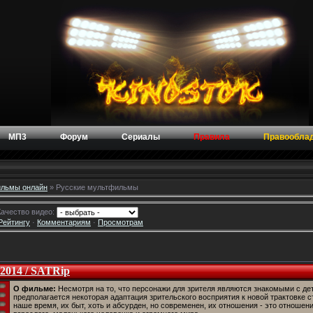
МП3
Форум
Сериалы
Правила
Правообла
льмы онлайн
» Русские мультфильмы
ачество видео:
Рейтингу
·
Комментариям
·
Просмотрам
 2014 / SATRip
О фильме:
Несмотря на то, что персонажи для зрителя являются знакомыми с дет
предполагается некоторая адаптация зрительского восприятия к новой трактовке с
наше время, их быт, хоть и абсурден, но современен, их отношения - это отношени