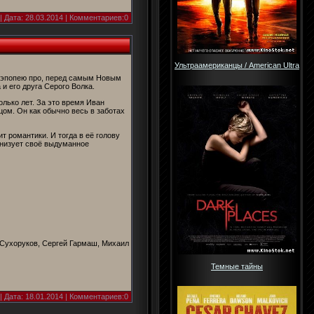
| Дата:
28.03.2014
| Комментариев:0
Ультраамериканцы / American Ultra
 эпопею про, перед самым Новым
 его друга Серого Волка.
лько лет. За это время Иван
цом. Он как обычно весь в заботах
т романтики. И тогда в её голову
анизует своё выдуманное
 Сухоруков, Сергей Гармаш, Михаил
Темные тайны
| Дата:
18.01.2014
| Комментариев:0