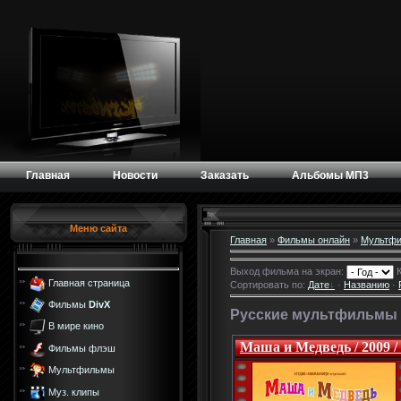
Главная
Новости
Заказать
Альбомы МП3
Меню сайта
Главная
»
Фильмы онлайн
»
Мультфи
Выход фильма на экран:
К
Главная страница
Сортировать по:
Дате
·
Названию
·
Фильмы
DivX
Русские мультфильмы
В мире кино
Маша и Медведь / 2009 /
Фильмы флэш
Мультфильмы
Муз. клипы