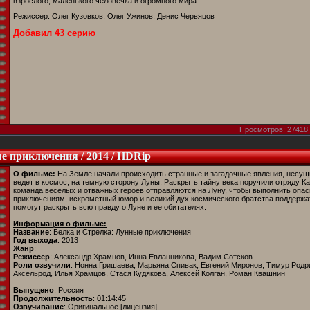
взрослого, маленького человечка и огромного мира.
Режиссер: Олег Кузовков, Олег Ужинов, Денис Червяцов
Добавил 43 серию
Просмотров: 27418 
е приключения / 2014 / HDRip
О фильме:
На Земле начали происходить странные и загадочные явления, несущи
ведет в космос, на темную сторону Луны. Раскрыть тайну века поручили отряду Ка
команда веселых и отважных героев отправляются на Луну, чтобы выполнить опас
приключениям, искрометный юмор и великий дух космического братства поддержат
помогут раскрыть всю правду о Луне и ее обитателях.
Информация о фильме:
Название
: Белка и Стрелка: Лунные приключения
Год выхода
: 2013
Жанр
:
Режиссер
: Александр Храмцов, Инна Евланникова, Вадим Сотсков
Роли озвучили
: Нонна Гришаева, Марьяна Спивак, Евгений Миронов, Тимур Родр
Аксельрод, Илья Храмцов, Стася Кудякова, Алексей Колган, Роман Квашнин
Выпущено
: Россия
Продолжительность
: 01:14:45
Озвучивание
: Оригинальное [лицензия]