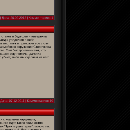
| Дата:
20.02.2012
| Комментариев:1
 станет в будущем - наверняка
нажды увидел он в небе
ет институт и приложив все силы
 армейское окружение Степочкина -
ого. Они быстро понимают, что
решают ему помочь, даже из
с убьет, либо мы сделаем из него
 Дата:
07.12.2011
| Комментариев:10
ся с кошками кардинала,
ь его ждет такое количество
сия "Трех мушкетеров", можно так
того романа А. Дюма авторы