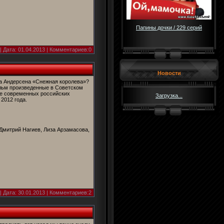
Папины дочки / 229 серий
| Дата:
01.04.2013
| Комментариев:0
Новости
на Андерсена «Снежная королева»?
льм произведенные в Советском
ие современных российских
Загрузка...
 2012 года.
Дмитрий Нагиев, Лиза Арзамасова,
| Дата:
30.01.2013
| Комментариев:2