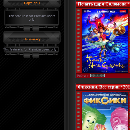
Партнеры
Печать царя Соломона /
This feature is for Premium users
only!
На заметку
This feature is for Premium users only!
Рейтинг:
Фиксики. Все серии / 20