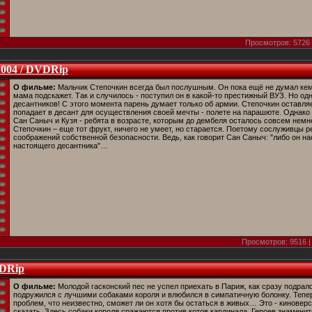
Просмотров: 5726 
2004 / DVDRip
О фильме:
Мальчик Степочкин всегда был послушным. Он пока ещё не думал кем
мама подскажет. Так и случилось - поступил он в какой-то престижный ВУЗ. Но од
десантников! С этого момента парень думает только об армии. Степочкин оставля
попадает в десант для осуществления своей мечты - полете на парашюте. Однако
Сан Саныч и Кузя - ребята в возрасте, которым до дембеля осталось совсем немн
Степочкин – еще тот фрукт, ничего не умеет, но старается. Поетому сослуживцы 
соображений собственной безопасности. Ведь, как говорит Сан Саныч: "либо он на
настоящего десантника"…
Просмотров: 9516 |
VDRip
О фильме:
Молодой гасконский пес не успел приехать в Париж, как сразу подрал
подружился с лучшими собаками короля и влюбился в симпатичную болонку. Тепер
проблем, что неизвестно, сможет ли он хотя бы остаться в живых… Это - киновер
сказать. Здесь собаки короля сражаются против котов кардинала. Героев знамени