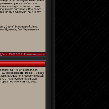
вадцать лет назад мы точно знали,
 приключившуюся с любителем
коро нас ожидает семейный поход в
аздничного застолья у Вас болит
должения мультфильма, причислят
ич, Сергей Маковецкий, Анна
лена Шульман, Лия Медведева и
| Дата:
15.01.2013
| Комментариев:4
бенок, да и многие взрослые,
 нам рассказывать. Но как и у всех
казки получаются с особой детской
е из этих рисунков получился
торых чему-то учит нас всех.