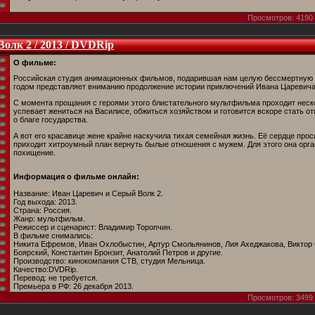
Просмотров: 4190 
олк 2 / 2013 / DVDRip
О фильме:
Российская студия анимационных фильмов, подарившая нам целую бессмертную
годом представляет вниманию продолжение истории приключений Ивана Царевича и
С момента прощания с героями этого блистательного мультфильма проходит неско
успевает жениться на Василисе, обжиться хозяйством и готовится вскоре стать от
о благе государства.
А вот его красавице жене крайне наскучила тихая семейная жизнь. Её сердце проси
приходит хитроумный план вернуть былые отношения с мужем. Для этого она орг
похищение.
Информация о фильме онлайн:
Название: Иван Царевич и Серый Волк 2.
Год выхода: 2013.
Страна: Россия.
Жанр: мультфильм.
Режиссер и сценарист: Владимир Торопчин.
В фильме снимались:
Никита Ефремов, Иван Охлобыстин, Артур Смольянинов, Лия Ахеджакова, Виктор
Боярский, Константин Бронзит, Анатолий Петров и другие.
Производство: кинокомпания CTB, студия Мельница.
Качество:DVDRip.
Перевод: не требуется.
Премьера в РФ: 26 декабря 2013.
Просмотров: 3499 