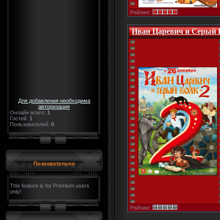
Рейтинг:
Иван Царевич и Серый В
Для добавления необходима
авторизация
Онлайн всего:
1
Гостей:
1
Пользователей:
0
Познавательно
This feature is for Premium users
only!
Рейтинг: