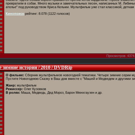
превратили в собак. Много музыки и замечательных песен, написанных М. Либин
ателье" под руководством Криса Кельми. Мультфильм уже стал классикой, деткам
Кинопоиск
рейтинг: 8.078 (1122 голосов)
Просмотров: 4374 
 зимние истории / 2010 / DVDRip
О фильме:
Сборник мультфильмов новогодней тематики. Четыре зимние серии 
Пустите Новогоднюю Сказку в Ваш дом вместе с "Машей и Медведем и другими з
Жанр:
мультфильм
Режиссер:
Олег Кузовков
В ролях:
Маша, Медведь, Дед Мороз, Барон Мюнхгаузен и др.