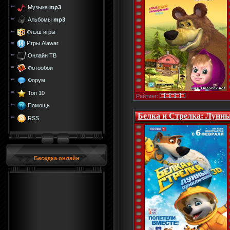
Музыка
mp3
Альбомы
mp3
Флэш игры
Игры Alawar
Онлайн ТВ
Фотообои
Форум
Топ 10
Рейтинг:
Помощь
Белка и Стрелка: Лунны
RSS
Беседка онлайн