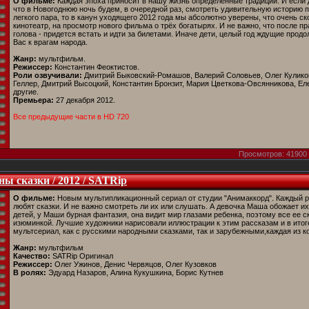
О фильме:
Каждая эпоха приносит в нашу жизнь определенные традиции. И если д
что в Новогоднюю ночь будем, в очередной раз, смотреть удивительную историю
легкого пара, то в канун уходящего 2012 года мы абсолютно уверены, что очень с
кинотеатр, на просмотр нового фильма о трёх богатырях. И не важно, что после пр
голова - придется встать и идти за билетами. Иначе дети, целый год ждущие про
Вас к врагам народа.
Жанр:
мультфильм.
Режиссер:
Константин Феоктистов.
Роли озвучивали:
Дмитрий Быковский-Ромашов, Валерий Соловьев, Олег Куликов
Геллер, Дмитрий Высоцкий, Константин Бронзит, Мария Цветкова-Овсянникова, Е
другие.
Премьера:
27 декабря 2012.
Все предыдущие части в HD 720
Просмотров: 41900 
 сказки / 2012 / SATRip
О фильме:
Новым мультипликационный сериал от студии "Анимаккорд". Каждый ре
любят сказки. И не важно смотреть ли их или слушать. А девочка Маша обожает их
детей, у Маши бурная фантазия, она видит мир глазами ребенка, поэтому все ее с
изюминкой. Лучшие художники нарисовали иллюстрации к этим рассказам и в итог
мультсериал, как с русскими народными сказками, так и зарубежными,каждая из ко
Жанр:
мультфильм
Качество:
SATRip Оригинал
Режиссер:
Олег Ужинов, Денис Червяцов, Олег Кузовков
В ролях:
Эдуард Назаров, Алина Кукушкина, Борис Кутнев