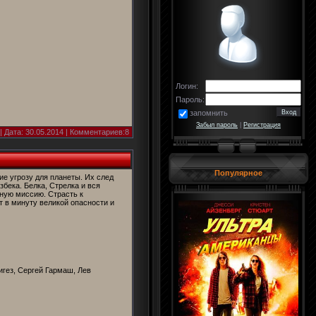
Логин:
Пароль:
запомнить
Забыл пароль
|
Регистрация
| Дата:
30.05.2014
| Комментариев:8
Популярное
е угрозу для планеты. Их след
збека. Белка, Стрелка и вся
ную миссию. Страсть к
 в минуту великой опасности и
игез, Сергей Гармаш, Лев