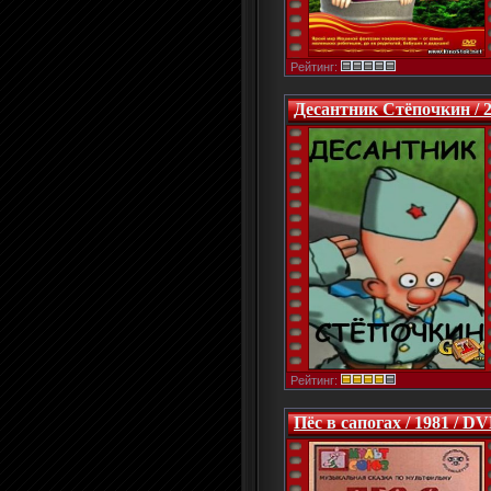
Рейтинг:
Десантник Стёпочкин / 
Рейтинг:
Пёс в сапогах / 1981 / D