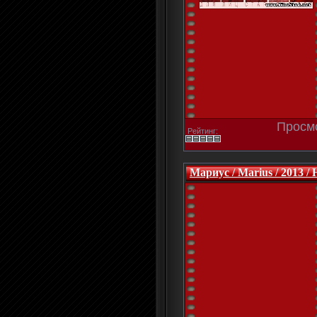
Просмо
Рейтинг:
Мариус / Marius / 2013 /