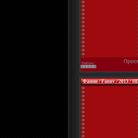
Просм
Рейтинг:
Фанни / Fanny / 2013 / H