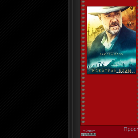
Просм
Рейтинг: