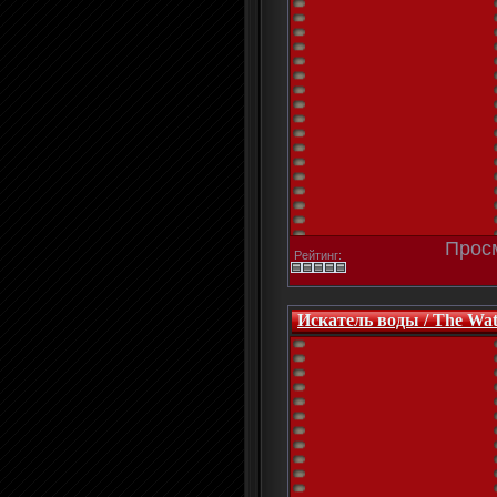
Просм
Рейтинг:
Искатель воды / The Wate