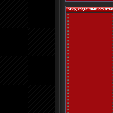
Мир, созданный без изъя