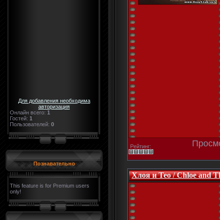
Для добавления необходима
авторизация
Онлайн всего:
1
Гостей:
1
Пользователей:
0
Просмо
Рейтинг:
Познавательно
Хлоя и Тео / Chloe and 
This feature is for Premium users
only!