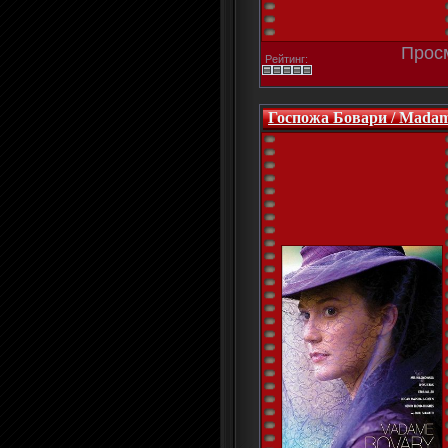
Просм
Рейтинг:
Госпожа Бовари / Madame