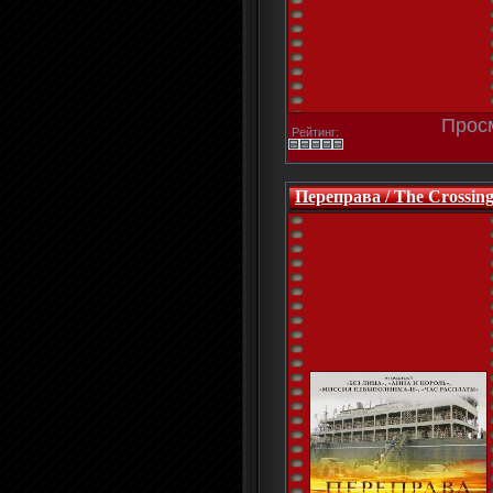
Просм
Рейтинг:
Переправа / The Crossing