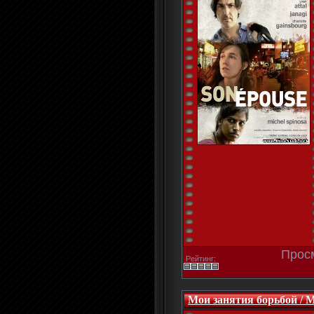
Просм
Рейтинг:
Мои занятия борьбой / Me