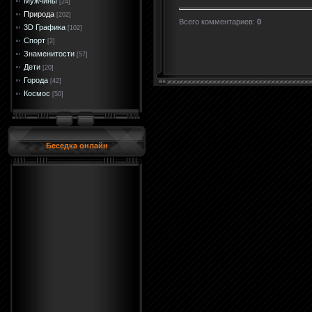
Мужчины
[24]
Природа
[202]
Всего комментариев
:
0
3D Графика
[102]
Спорт
[2]
Знаменитости
[57]
Дети
[20]
Города
[42]
Космос
[50]
Беседка онлайн