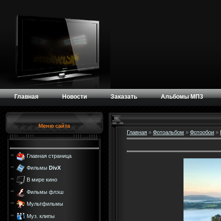
Главная
Новости
Заказать
Альбомы МП3
Меню сайта
Главная
»
Фотоальбом
»
Фотообои
»
Главная страница
Фильмы
DivX
В мире кино
Фильмы флэш
Мультфильмы
Муз. клипы