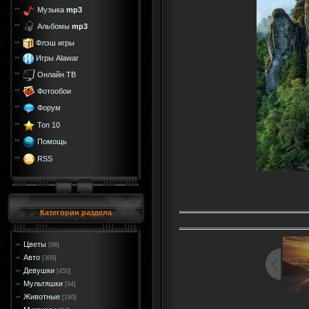
Музыка
mp3
Альбомы
mp3
Флэш игры
Игры Alawar
Онлайн ТВ
Фотообои
Форум
Топ 10
Помощь
RSS
Категории раздела
Цветы
[98]
Авто
[309]
Девушки
[450]
Мультяшки
[94]
Животные
[180]