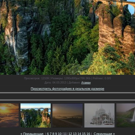
Просмотров
: 12109 |
Размеры
: 1280x800px/766.3Kb |
Рейтинг
: 0.0/0
Дата
: 04.03.2013 |
Добавил
:
Атаман
Просмотреть фотографию в реальном размере
« Предыдущая
|
6
7
8
9
10
[
11
]
12
13
14
15
16
|
Следующая »