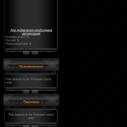
Для добавления необходима
авторизация
Онлайн всего:
1
Гостей:
1
Пользователей:
0
Познавательно
This feature is for Premium users
only!
Партнеры
This feature is for Premium users
only!