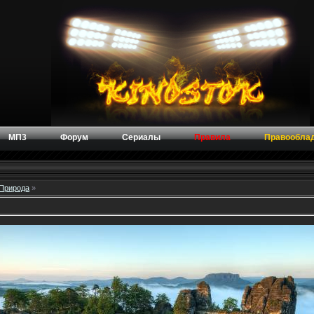
МП3
Форум
Сериалы
Правила
Правообла
Природа
»