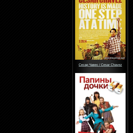
Сесар Чавес / Cesar Chavez