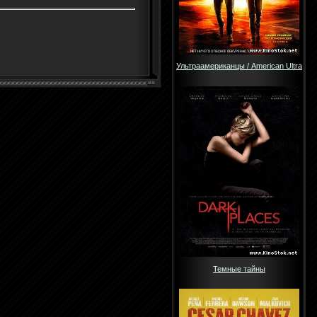
Ультраамериканцы / American Ultra
Темные тайны