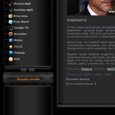
Музыка
mp3
Альбомы
mp3
Флэш игры
варианта
Игры Alawar
О том, какие автосалоны заслужив
Онлайн ТВ
амфибию», который будет интере
киношного рода. Обо всех деталях 
Фотообои
в частности связанные с развитием
Форум
Дело в том, что главный герой карт
способными показывать что проис
Топ 10
превратится в грозу кораблей, пос
Помощь
Видимо таким образом создатели
привлекательным фактором для филь
RSS
будет, что опять же, только подогр
немало, даже с учетом того, что за
Категория
:
Новости
|
Добавил
:
help0
Просмотров
:
3577
|
Рейтинг
:
0.0
/
0
Похожие записи:
Беседка онлайн
Всего комментариев
:
0