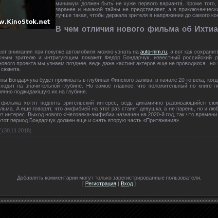
минимум должен быть не хуже первого варианта. Кроме того,
заранее и никакой тайны не представляет, а в приключенческ
лучше такая, чтобы держала зрителя в напряжении до самого ко
В чем отличия нового фильма об Ихтиа
ают внимания при покупке автомобиля можно узнать на
auto-nim.ru
, а вот как сохрани
сным зрителю и интригующим покажет Федор Бондарчук, известный российский ре
нового проекта мы узнаем позднее, ведь даже кастинг актеров еще не проводился, но 
 сюжета.
ины Бондарчука будет проживать в глубинах Финского залива, в начале 20-го века, ко
ходит на значительной глубине. Но самое главное, что положительный по книге 
тоянно поджидающую их на глубине.
 фильма хотят поднять зрительский интерес, ведь динамично развивающийся сюж
ма. А еще говорят, что амфибией на этот раз станет девушка, а не парень, но и л
еет интерес. Выход нового «Человека-амфибии назначен на 2020-й год, так что времен
 этот период Бондарчук должен еще и снять вторую часть «Притяжения».
7
(30.11.2018)
Добавлять комментарии могут только зарегистрированные пользователи.
[
Регистрация
|
Вход
]