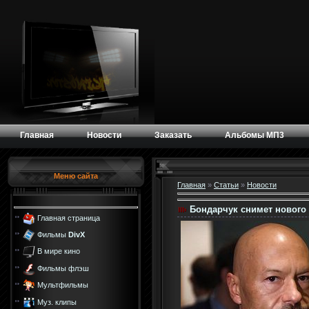
Главная
Новости
Заказать
Альбомы МП3
Меню сайта
Главная
»
Статьи
»
Новости
Бондарчук снимет нового
Главная страница
Фильмы
DivX
В мире кино
Фильмы флэш
Мультфильмы
Муз. клипы