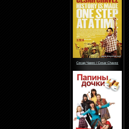
Сесар Чавес / Cesar Chavez