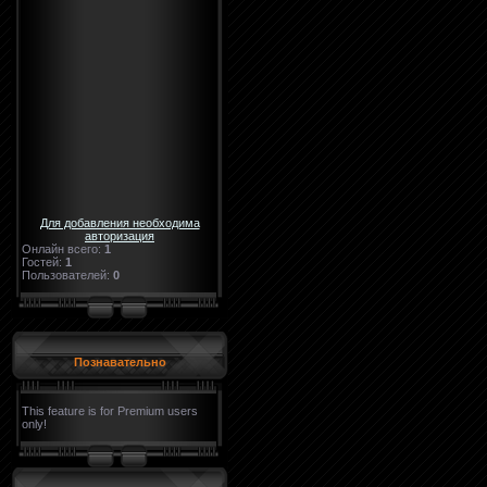
Для добавления необходима
авторизация
Онлайн всего:
1
Гостей:
1
Пользователей:
0
Познавательно
This feature is for Premium users
only!