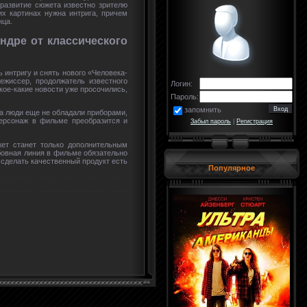
 развитие сюжета известно зрителю
их картинах нужна интрига, причем
нца.
ндре от классического
ть интригу и снять нового «Человека-
жиссер, продолжатель известного
Логин:
кое-какие новости уже просочились,
Пароль:
запомнить
гда люди еще не обладали приборами,
персонаж в фильме преобразится и
Забыл пароль
|
Регистрация
ет станет только дополнительным
юбовная линия в фильме обязательно
и сделать качественный продукт есть
Популярное