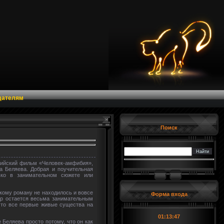
дателям
Поиск
сийский фильм «Человек-амфибия»,
а Беляева. Добрая и поучительная
ько в занимательном сюжете или
кому роману не находилось и вовсе
Форма входа
ндр остается весьма занимательным
что все первые живые существа на
01:13:48
Беляева просто потому, что он как