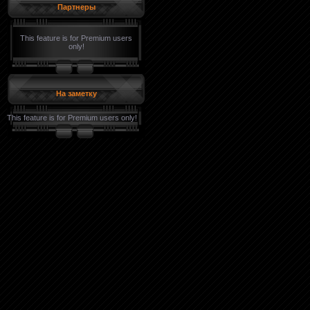
Партнеры
This feature is for Premium users
only!
На заметку
This feature is for Premium users only!