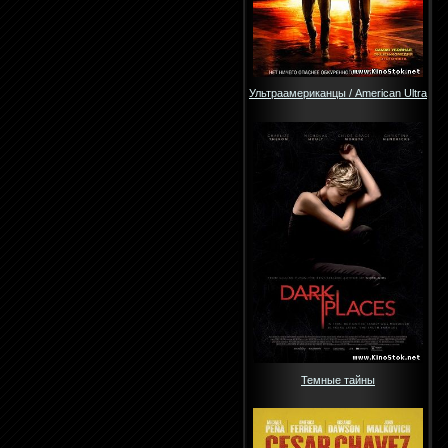
Ультраамериканцы / American Ultra
Темные тайны