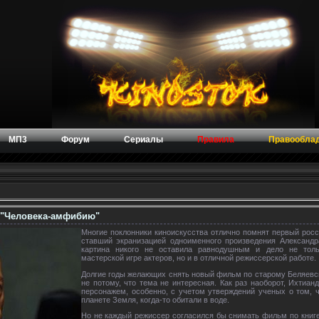
МП3
Форум
Сериалы
Правила
Правообла
 "Человека-амфибию"
Многие поклонники киноискусства отлично помнят первый рос
ставший экранизацией одноименного произведения Александр
картина никого не оставила равнодушным и дело не тол
мастерской игре актеров, но и в отличной режиссерской работе.
Долгие годы желающих снять новый фильм по старому Беляевс
не потому, что тема не интересная. Как раз наоборот, Ихтиа
персонажем, особенно, с учетом утверждений ученых о том, 
планете Земля, когда-то обитали в воде.
Но не каждый режиссер согласился бы снимать фильм по книге 