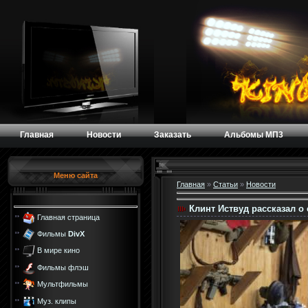
Главная
Новости
Заказать
Альбомы МП3
Меню сайта
Главная
»
Статьи
»
Новости
Клинт Иствуд рассказал 
Главная страница
Фильмы
DivX
В мире кино
Фильмы флэш
Мультфильмы
Муз. клипы