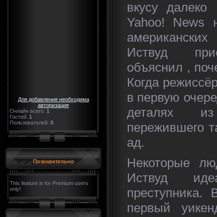
вкусу далеко
Yahoo! News 
американски
Иствуд прис
объяснил , поч
Когда режиссё
в первую очере
Для добавления необходима
авторизация
деталях из
Онлайн всего:
1
Гостей:
1
Пользователей:
0
пережившего т
ад.
Некоторые лю
Познавательно
Иствуд идеа
This feature is for Premium users
преступника.
only!
первый уике