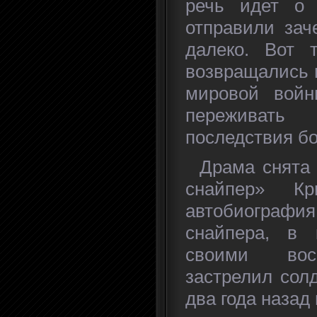
речь идет о 
отправили зач
далеко. Вот 
возвращались 
мировой войн
переживат
последствия бо
Драма снята п
снайпер» К
автобиогра
снайпера, в 
своими вос
застрелил сол
два года назад