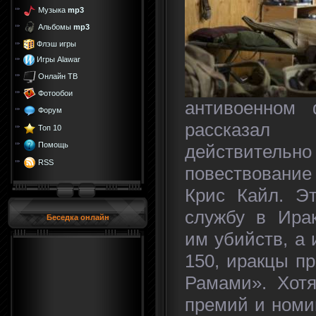
Музыка
mp3
Альбомы
mp3
Флэш игры
Игры Alawar
Онлайн ТВ
Фотообои
антивоенном
Форум
рассказал 
Топ 10
Помощь
действительно
RSS
повествовани
Крис Кайл. Э
службу в Ира
Беседка онлайн
им убийств, а
150, иракцы п
Рамами». Хотя
премий и номи