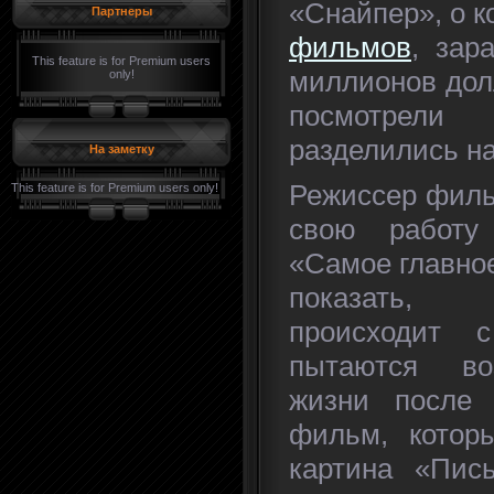
«Снайпер», о 
Партнеры
фильмов
, зар
This feature is for Premium users
миллионов дол
only!
посмотрели 
разделились на
На заметку
Режиссер филь
This feature is for Premium users only!
свою работу
«Самое главно
показать, 
происходит 
пытаются во
жизни после
фильм, котор
картина «Пись