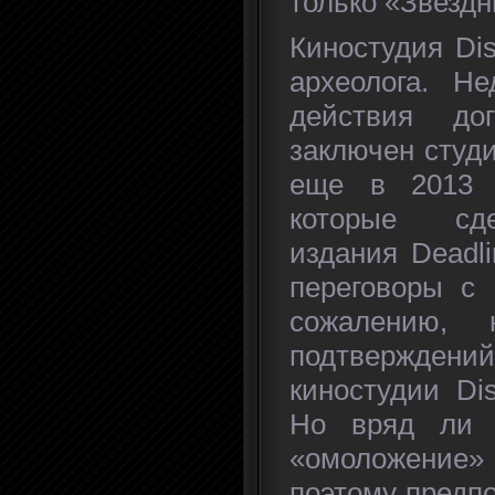
только «Звезд
Киностудия Di
археолога. Не
действия до
заключен студи
еще в 2013 
которые сде
издания Deadli
переговоры с 
сожалению, 
подтверждени
киностудии Di
Но вряд ли 
«омоложение
поэтому предпо