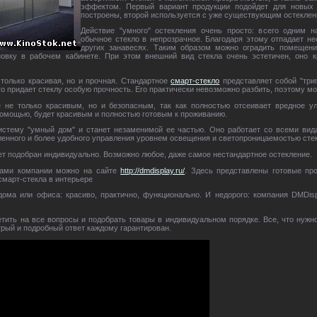
эффектом. Первый вариант продукции подойдет для новых 
построены, второй используется с уже существующим остеклен
Действие "умного" остекления очень просто: всего одним 
обычное стекло в непрозрачное. Благодаря этому отпадает н
других занавесях. Таким образом можно оградить помещени
овку в рабочем кабинете. При этом внешний вид стекла очень эстетичен, оно 
только красивая, но и прочная. Стандартное
смарт-стекло
представляет собой "трип
о придает стеклу особую прочность. Его практически невозможно разбить, поэтому мо
 не только красивым, но и безопасным, так как полностью отсеивает вредное у
помощью, будет красивым и полностью готовым к проживанию.
истему "умный дом" и станет незаменимой ее частью. Оно работает со всеми ви
даленного и более удобного управления уровнем освещения и светопроницаемостью сте
ет подобран индивидуально. Возможно любое, даже самое нестандартное остекление.
рами компании можно на сайте
http://dmdisplay.ru/
. Здесь представлены готовые про
 смарт-стекла в интерьере
ома или офиса: красиво, практично, функционально. И недорого: компания DMDi
тить на все вопросы и подобрать товары в индивидуальном порядке. Все, что нужно
рый и подробный ответ каждому гарантирован.