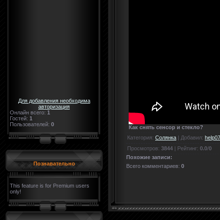
Для добавления необходима
авторизация
Онлайн всего:
1
Гостей:
1
Пользователей:
0
Как снять сенсор и стекло?
Категория
:
Солянка
|
Добавил
:
help0
Просмотров
:
3844
|
Рейтинг
:
0.0
/
0
Похожие записи:
Познавательно
Всего комментариев
:
0
This feature is for Premium users
only!