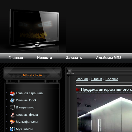
Главная
Новости
Заказать
Альбомы МП3
Меню сайта
Главная
»
Статьи
»
Солянка
Продажа интерактивного с
Главная страница
Фильмы
DivX
В мире кино
Фильмы флэш
Мультфильмы
Муз. клипы