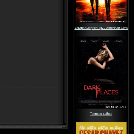
Ультраамериканцы / American Ultra
Темные тайны