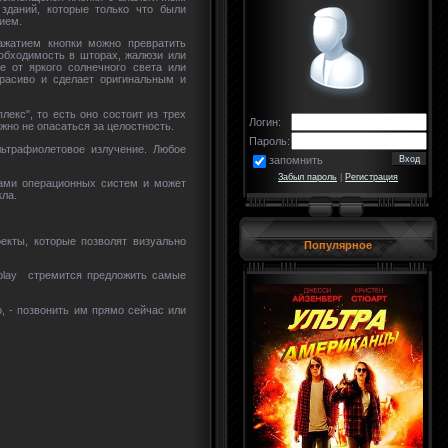
зданий, которые только что были
ием.
нажатием кнопки можно превратить
еобходимость в шторах, жалюзи или
е от яркого солнечного света или
красиво и сделает оригинальным и
лекс", то есть оно состоит из трех
Логин:
жно не опасаться за целостность.
Пароль:
льтрафиолетовое излучение. Любое
запомнить
Забыл пароль
|
Регистрация
дами операционных систем и может
кла.
екты, которые позволят визуально
Популярное
splay стремится предложить самые
, - позвонить им прямо сейчас или