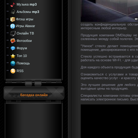
Музыка
mp3
Альбомы
mp3
Флэш игры
создать конфиденциальную обстан
Игры Alawar
интересным любой интерьер.
Онлайн ТВ
Продукция компании DMDisplay не 
склеенных между собой полотен. Эт
Фотообои
"Умное" стекло делает помещение
Форум
помещение, декорированное с его 
Топ 10
Стекло успешно встраивается в с
работать на основе WI-FI. - для у
Помощь
Для каждого объекта продукция буд
RSS
Ознакомиться с услугами и това
оценить качество услуг - и красоту
Это лучшее решение для любого д
выгодные цены на продукцию.
Беседка онлайн
Специалисты компании готовы отве
написать электронное письмо. Быст