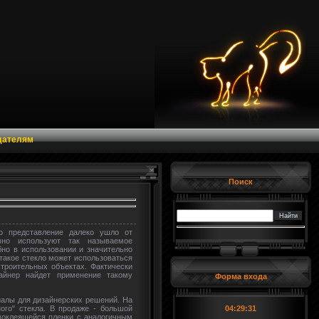
дателям
Поиск
го представление далеко ушло от
вно используют так называемое
но в использовании и значительно
такое стекло может использоваться
строительных объектах. Фактически
зайнер найдет применение такому
Форма входа
иалы для дизайнерских решений. На
ого" стекла. В продаже - большой
04:29:32
моклеящейся пленки с аналогичным