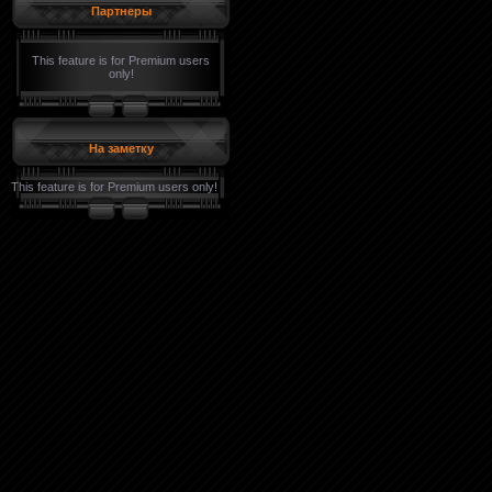
Партнеры
This feature is for Premium users
only!
На заметку
This feature is for Premium users only!