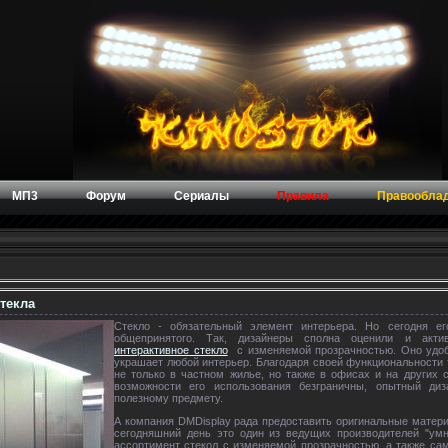
МП3
Форум
Сериалы
Правила
Правообла
текла
Стекло - обязательный элемент интерьера. Но сегодня е
общепринятого. Так, дизайнеры сполна оценили и акти
интерактивное стекло
с изменяемой прозрачностью. Оно удоб
украшает любой интерьер. Благодаря своей функциональности 
не только в частном жилье, но также в офисах и на других 
возможности его использования безграничны, опытный ди
полезному предмету.
А компания DMDisplay рада предоставить оригинальные матер
сегодняшний день это один из ведущих производителей "умн
ассортимент стекол с изменяемой прозрачностью, а также са