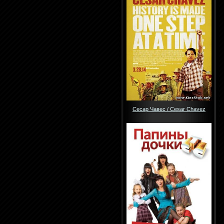
Сесар Чавес / Cesar Chavez