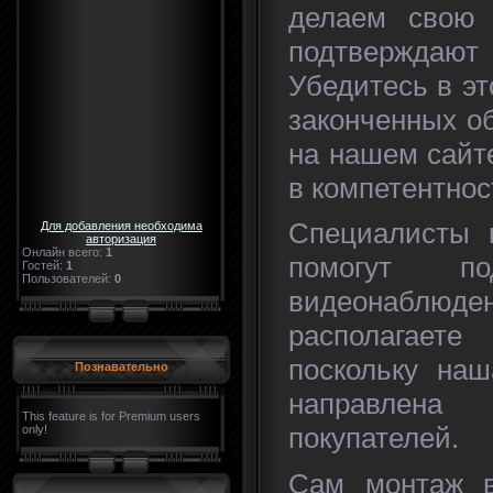
делаем свою 
подтверждают
Убедитесь в эт
законченных о
на нашем сайте
в компетентно
Специалисты 
Для добавления необходима
авторизация
Онлайн всего:
1
помогут по
Гостей:
1
Пользователей:
0
видеонаблюд
располагает
поскольку наш
Познавательно
направлена
This feature is for Premium users
покупателей.
only!
Сам монтаж в