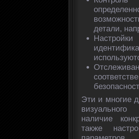
определ
возможнос
детали, на
Настрой
идентифик
используютс
Отслежива
соответст
безопасност
Эти и многие д
визуального 
наличие конк
также настр
параметров.