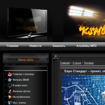
Главная
Новости
Заказать
Альбомы МП3
Меню сайта
Главная
»
Статьи
»
Техника
Евро Стандарт – проект,
Главная страница
Фильмы
DivX
В мире кино
Фильмы флэш
Мультфильмы
Муз. клипы