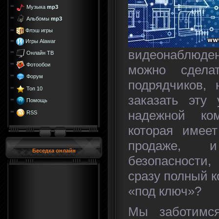
Музыка
mp3
Альбомы
mp3
Флэш игры
Игры Alawar
видеонаблюд
Онлайн ТВ
Фотообои
можно сдел
Форум
подрядчиков,
Топ 10
заказать эту
Помощь
надежной ко
RSS
которая имее
продаже, 
Беседка онлайн
безопасности
сразу полный к
«под ключ»?
Мы заботимс