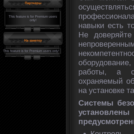
Партнеры
осущест
профессионал
This feature is for Premium users
only!
навыки есть т
Не доверяйте
На заметку
непровере
некомпетентн
This feature is for Premium users only!
оборудовани
работы, а с
охраняемый об
на установке т
Системы без
установ
предусмотренн
Контрол