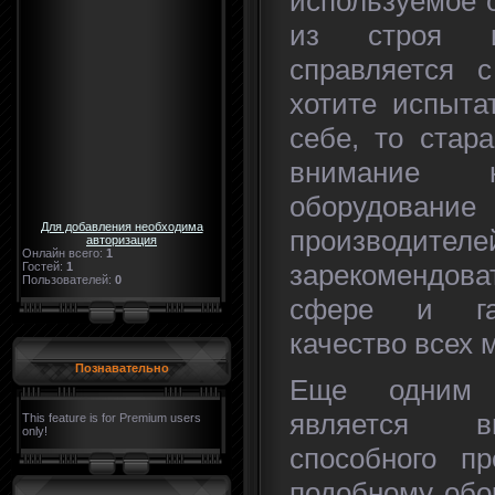
используемое 
из строя 
справляется с
хотите испыта
себе, то стар
внимание 
оборудов
Для добавления необходима
производителе
авторизация
Онлайн всего:
1
зарекомендова
Гостей:
1
Пользователей:
0
сфере и гар
качество всех 
Познавательно
Еще одним 
является в
This feature is for Premium users
only!
способного пр
подобному обо