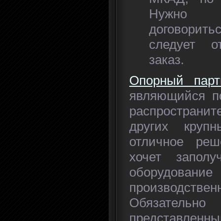
Нужно 
договорить
следует о
заказ.
Опорный парт
являющийся по
распространи
других круп
отличное реш
хочет запол
оборудов
производст
Обязате
представл