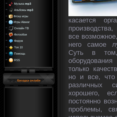
Музыка
mp3
Альбомы
mp3
Флэш игры
касается орга
Игры Alawar
производства,
Онлайн ТВ
все возможное
Фотообои
Форум
него самое л
Топ 10
Суть в том,
Помощь
оборудования 
RSS
только качест
но и все, что
Беседка онлайн
различных с
хорошего, ес
постоянно воз
проблемы, св