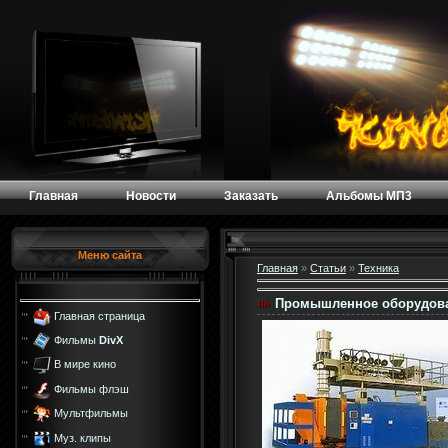
Главная
Новости
Заказать
Альбомы МП3
Меню сайта
Главная
»
Статьи
»
Техника
Промышленное оборудова
Главная страница
Фильмы
DivX
В мире кино
Фильмы флэш
Мультфильмы
Муз. клипы