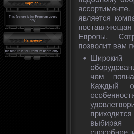
Партнеры
ассортименте.
является ком
This feature is for Premium users
only!
поставляюща
Европы. Сот
На заметку
позволит вам п
This feature is for Premium users only!
Широки
оборудован
чем полна
Каждый о
особенност
удовлетв
приходится
выбирая
способное 