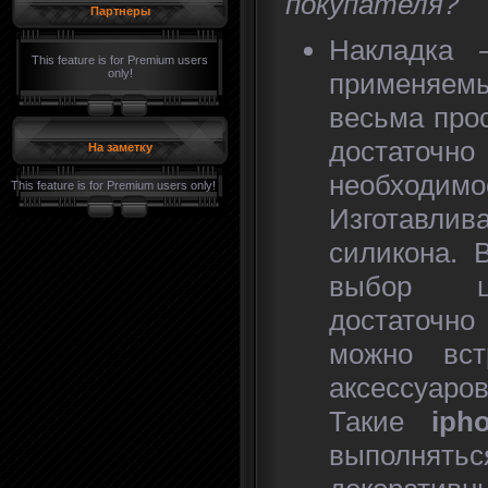
покупателя?
Партнеры
Накладка 
This feature is for Premium users
only!
применяе
весьма прос
достато
На заметку
необходи
This feature is for Premium users only!
Изготавли
силикона. 
выбор ц
достаточно
можно вст
аксессу
Такие
iph
выполнятьс