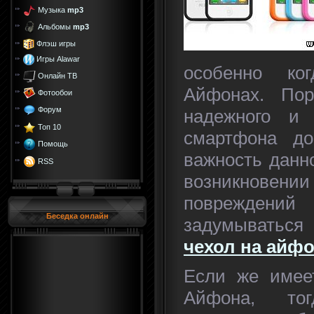
Музыка
mp3
Альбомы
mp3
Флэш игры
Игры Alawar
особенно ко
Онлайн ТВ
Айфонах. Пор
Фотообои
Форум
надежного и 
Топ 10
смартфона до
Помощь
важность данно
RSS
возникнов
поврежден
Беседка онлайн
задумываться
чехол на айфо
Если же имее
Айфона, то