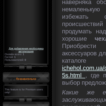
наверняка об
немаленьку
избежать с
происшеств
продумать над
хорошие
че
Приобрест
Для добавления необходима
аксессуаров д
авторизация
Онлайн всего:
1
Гостей:
1
катало
Пользователей:
0
ichehol.com.ua/
5s.html
, где 
Познавательно
выбор предлож
This feature is for Premium users
Какие же е
only!
заслуживающи