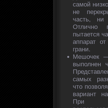
самой низк
не перек
часть, ни
Отлично 
пытается ч
аппарат от
грани.
Мешочек —
выполнен ч
Представле
самых разн
что позвол
вариант на
При н