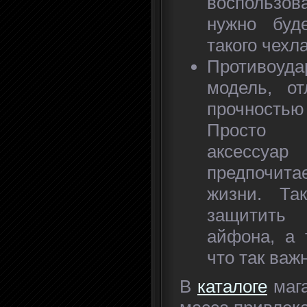
воспользо
нужно буд
такого чехла
Противоуд
модель, о
прочност
Просто 
аксессу
предпочит
жизни. Та
защитить
айфона, а 
что так важ
В
каталоге
мага