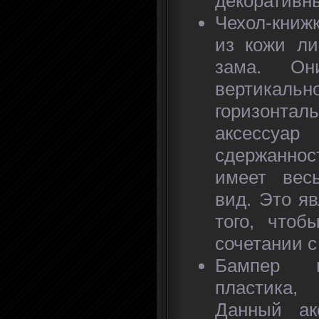
декоративн
Чехол-книж
из кожи ли
зама. О
вертика
горизонтал
аксессу
сдержанно
имеет вес
вид. Это я
того, чтоб
сочетании 
Бампер и
пластика,
Данный ак