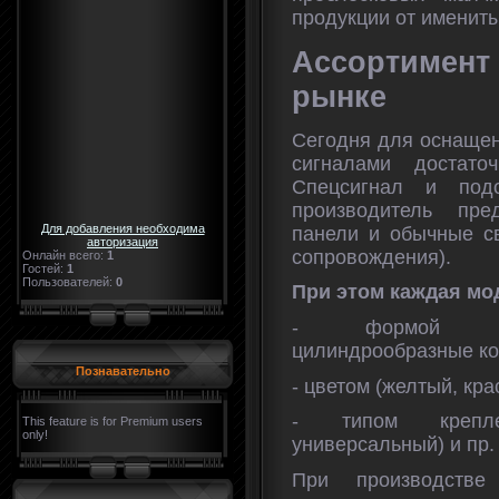
продукции от именит
Ассортимент
рынке
Сегодня для оснаще
сигналами достато
Спецсигнал и под
производитель пре
Для добавления необходима
панели и обычные св
авторизация
сопровождения).
Онлайн всего:
1
Гостей:
1
Пользователей:
0
При этом каждая мо
- формой (пр
цилиндрообразные кол
Познавательно
- цветом (желтый, кра
- типом крепле
This feature is for Premium users
only!
универсальный) и пр.
При производстве 