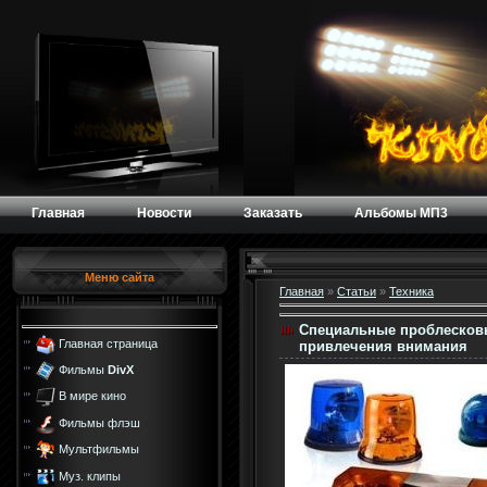
Главная
Новости
Заказать
Альбомы МП3
Меню сайта
Главная
»
Статьи
»
Техника
Специальные проблесковы
Главная страница
привлечения внимания
Фильмы
DivX
В мире кино
Фильмы флэш
Мультфильмы
Муз. клипы