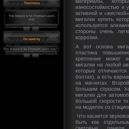
материалы, котор
Партнеры
износостойкостью и 
активной и «жесткой»
This feature is for Premium users
мигалки купить кото
only!
используется алюмин
стороны очень лег
коррозии.
На заметку
А вот основа мига
This feature is for Premium users only!
пластика повышенн
крепление может и
мигалки на любой ав
которые отличаются
болтах), а есть вар
на магнитах. Второ
большим спросом. Х
мигалки для автомоб
большой скорости то
на моделях со стаци
Что касается звуково
быть как отдельны
световые панели