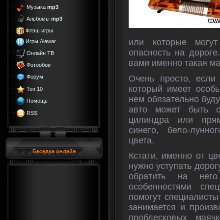
Музыка
mp3
Альбомы
mp3
Флэш игры
или которые могут
Игры Alawar
опасность на дороге
Онлайн ТВ
вами именно такая м
Фотообои
Очень просто, если
Форум
который имеет особы
Топ 10
нем обязательно буду
Помощь
авто может быть о
RSS
цилиндра или прям
синего, бело-лунно
цвета.
Беседка онлайн
Кстати, именно от ц
нужно уступать доро
обратить на него
особенностями спец
помогут специалисты
занимается и произ
проблесковых маяч