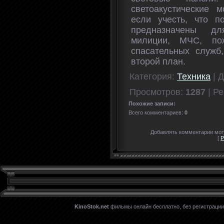
светоакустические 
если учесть, что п
предназначены д
милиции, МЧС, по
спасательных служб
второй план.
Категория
:
Техника
|
Д
Просмотров
:
1287
|
Ре
Похожие записи:
Всего комментариев
:
0
Добавлять комментарии могу
[
Р
KinoStok.net
фильмы онлайн бесплатно, без регистрации