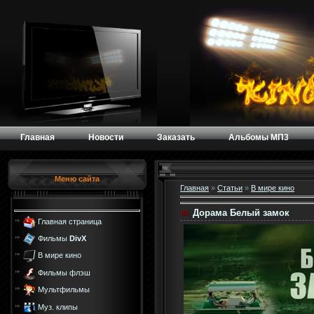
Главная
Новости
Заказать
Альбомы МП3
Меню сайта
Главная
»
Статьи
»
В мире кино
Дорама Белый замок
Главная страница
Фильмы
DivX
В мире кино
Фильмы флэш
Мультфильмы
Муз. клипы