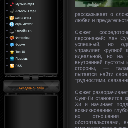
Музыка
mp3
Альбомы
mp3
рассказывает о слож
Флэш игры
любви и предательст
Игры Alawar
Онлайн ТВ
Сюжет сосредото
персонажей: Хан Су
Фотообои
успешный, но оди
Форум
управляет крупной 
Топ 10
идеальной, но на 
Помощь
внутренней пустоты 
RSS
стороны, — талан
пытается найти свое
трудностями, связан
Беседка онлайн
Сюжет разворачиваетс
Сунг-Ги становится 
Хи и начинает подд
возникновению глубо
их отношения о
обстоятельствами, 