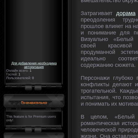
вмешательство окру
Затрагивает
дорама
преодоления трудн
прошлое влияет на н
и понимание для по
Визуально «Белый 
своей красивой 
продуманной эстети
идеально соотве
Для добавления необходима
содержанию сюжета.
авторизация
Онлайн всего:
1
Гостей:
1
Персонажи глубоко 
Пользователей:
0
конфликты делают и
трогательной. Кажды
испытания, что позв
и понимать их мотива
Познавательно
В целом, «Белый
This feature is for Premium users
only!
романтическая истор
человеческой природ
жизни. Она оставляе