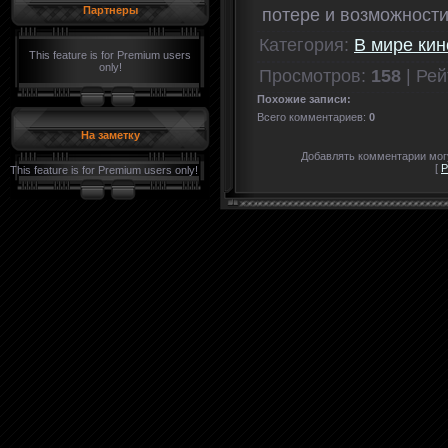
Партнеры
потере и возможности
Категория
:
В мире кин
This feature is for Premium users
only!
Просмотров
:
158
|
Рей
Похожие записи:
Всего комментариев
:
0
На заметку
Добавлять комментарии могу
[
Р
This feature is for Premium users only!