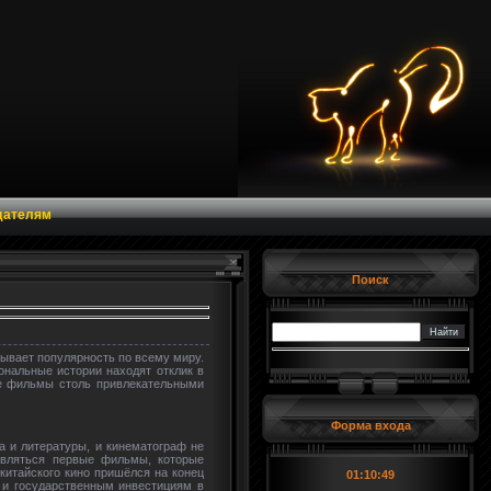
дателям
Поиск
ывает популярность по всему миру.
нальные истории находят отклик в
ие фильмы столь привлекательными
Форма входа
а и литературы, и кинематограф не
являться первые фильмы, которые
китайского кино пришёлся на конец
01:10:50
у и государственным инвестициям в