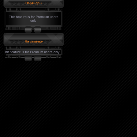
Партнеры
This feature is for Premium users
only!
На заметку
This feature is for Premium users only!