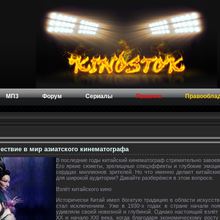
МП3
Форум
Сериалы
Правила
Правообла
ествие в мир азиатского кинематографа
В последние годы китайский кинематограф стремительно завоев
Его яркие сюжеты, зрелищные спецэффекты и глубокие эмоцио
сердцах миллионов зрителей. Но что именно делает китайск
для широкой аудитории? Давайте разберёмся в этом вопросе.
Взлёт китайского кино
Исторически Китай имел богатую традицию в области искусств
стал исключением. Уже в 1930-х годах в стране начали по
удивляли своей новизной и глубиной. Однако настоящий взлёт 
XX и начало XXI века, когда благодаря экономическому рост