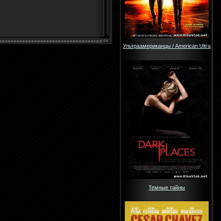
Ультраамериканцы / American Ultra
Темные тайны