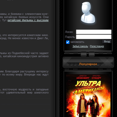
рамы, и боевики с элементами кунг-
ях китайских боевых искусств. Они
и. Тут
китайские фильмы с высоким
Логин:
 кто интересуется азиатским кино.
Пароль:
рад. Не менее известен и Джет Ли,
запомнить
Забыл пароль
|
Регистрация
ильмы из Поднебесной часто задают
о, китайская киноиндустрия активно
Популярное
щим. Благодаря растущему интересу
у по всему миру. Впереди нас ждут
ь, восточную мудрость и западные
тот удивительный мир азиатского