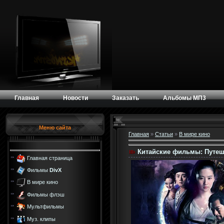
Главная
Новости
Заказать
Альбомы МП3
Меню сайта
Главная
»
Статьи
»
В мире кино
Китайские фильмы: Путеш
Главная страница
Фильмы
DivX
В мире кино
Фильмы флэш
Мультфильмы
Муз. клипы