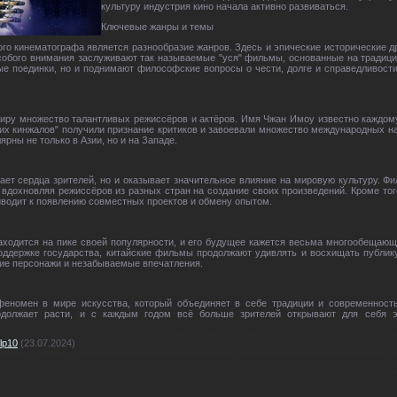
культуру индустрия кино начала активно развиваться.
Ключевые жанры и темы
го кинематографа является разнообразие жанров. Здесь и эпические исторические д
собого внимания заслуживают так называемые "уся" фильмы, основанные на традици
е поединки, но и поднимают философские вопросы о чести, долге и справедливост
иру множество талантливых режиссёров и актёров. Имя Чжан Имоу известно каждому,
их кинжалов" получили признание критиков и завоевали множество международных наг
рны не только в Азии, но и на Западе.
вает сердца зрителей, но и оказывает значительное влияние на мировую культуру. Ф
вдохновляя режиссёров из разных стран на создание своих произведений. Кроме тог
иводит к появлению совместных проектов и обмену опытом.
аходится на пике своей популярности, и его будущее кажется весьма многообещаю
поддержке государства, китайские фильмы продолжают удивлять и восхищать публик
ие персонажи и незабываемые впечатления.
феномен в мире искусства, который объединяет в себе традиции и современност
родолжает расти, и с каждым годом всё больше зрителей открывают для себя э
lp10
(23.07.2024)