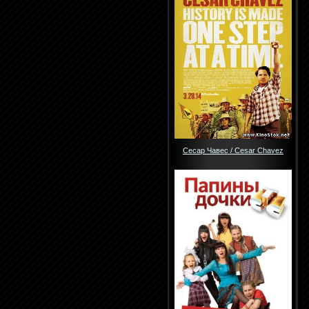
Сесар Чавес / Cesar Chavez