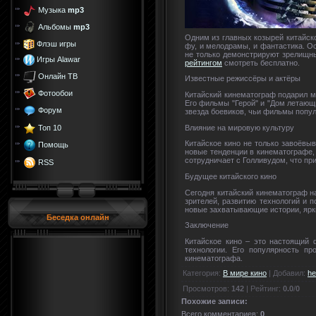
Музыка
mp3
Альбомы
mp3
Одним из главных козырей китайско
Флэш игры
фу, и мелодрамы, и фантастика. О
не только демонстрируют зрелищны
Игры Alawar
рейтингом
смотреть бесплатно.
Онлайн ТВ
Известные режиссёры и актёры
Фотообои
Китайский кинематограф подарил м
Его фильмы "Герой" и "Дом летающ
Форум
звезда боевиков, чьи фильмы популя
Топ 10
Влияние на мировую культуру
Китайское кино не только завоёвы
Помощь
новые тенденции в кинематографе, 
сотрудничает с Голливудом, что пр
RSS
Будущее китайского кино
Сегодня китайский кинематограф н
зрителей, развитию технологий и 
новые захватывающие истории, ярк
Беседка онлайн
Заключение
Китайское кино – это настоящий 
технологии. Его популярность п
кинематографа.
Категория
:
В мире кино
|
Добавил
:
he
Просмотров
:
142
|
Рейтинг
:
0.0
/
0
Похожие записи:
Всего комментариев
:
0