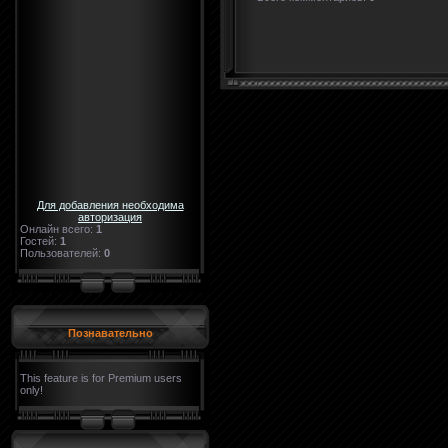
Для добавления необходима
авторизация
Онлайн всего:
1
Гостей:
1
Пользователей:
0
Познавательно
This feature is for Premium users
only!