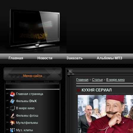
Главная
Новости
Заказать
Альбомы МП3
Меню сайта
Главная
»
Статьи
»
В мире кино
КУХНЯ СЕРИАЛ
Главная страница
Фильмы
DivX
В мире кино
Фильмы флэш
Мультфильмы
Муз. клипы