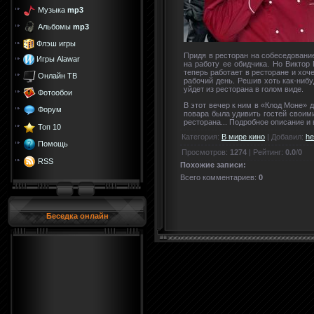
Музыка
mp3
Альбомы
mp3
Флэш игры
Придя в ресторан на собеседование
Игры Alawar
на работу ее обидчика. Но Виктор
теперь работает в ресторане и хоче
Онлайн ТВ
рабочий день. Решив хоть как-нибу
уйдет из ресторана в голом виде.
Фотообои
В этот вечер к ним в «Клод Моне» 
Форум
повара была удивить гостей своим
ресторана... Подробное описание и
Топ 10
Категория
:
В мире кино
|
Добавил
:
he
Помощь
Просмотров
:
1274
|
Рейтинг
:
0.0
/
0
RSS
Похожие записи:
Всего комментариев
:
0
Беседка онлайн