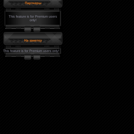
Партнеры
This feature is for Premium users
only!
На заметку
This feature is for Premium users only!