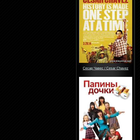
Сесар Чавес / Cesar Chavez