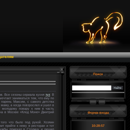
дателям
Поиск
ов. Все сезоны сериала кухня
тут
. В
мечтает заниматься тем, что ему по
 парень Максим, с самого детства
маму, а когда повзрослел и ушел в
у молодому повару к ним в часть
ана в Москве «Клод Моне» Дмитрий
Форма входа
 того что было под рукой. Хозяин
жит прийти к нему в ресторан и тот
10:28:57
лужбы приехал в Столицу и решил