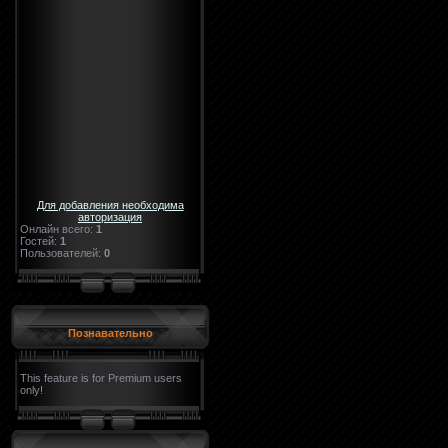
Для добавления необходима
авторизация
Онлайн всего:
1
Гостей:
1
Пользователей:
0
Познавательно
This feature is for Premium users
only!