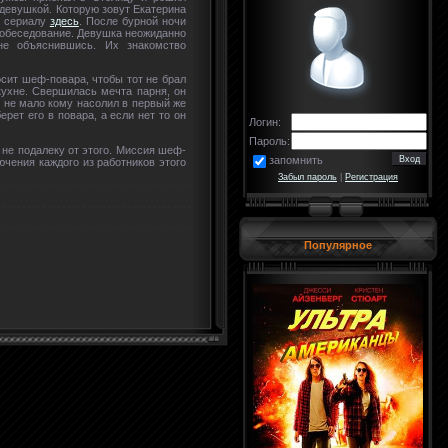
 девушкой. Которую зовут Екатерина
о сериалу
здесь
. После бурной ночи
 собеседование. Девушка неожиданно
не объяснившись. Их знакомство
осит шеф-повара, чтобы тот не брал
кухне. Свершилась мечта парня, он
он не мало кому насолил в первый же
рет его в повара, а если нет то он
Логин:
Пароль:
 не подалеку от этого. Миссия шеф-
запомнить
чения каждого из работников этого
Забыл пароль
|
Регистрация
Популярное