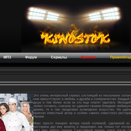
МП3
Форум
Сериалы
Правила
Правообла
Это очень интересный сериал, состоящий из нескольких сезон
нем присутствуют и любовь и дружба и соперничество. Каждый 
душе и тем более если за это еще платят зарплату. Молодой
любил готовить, сначала он удивлял своими блюдами любимую 
армию, то и там продолжал кулинарное искусство. На удач
приехал известный актер и хозяин самого известного рестор
Нагиев.
Макс просто покорил актера своей солянкой, сделанной из
ресторана дал ему визитку и предложил, как только тот отслу
даст ему работу повара. Счастливый парень сразу после с