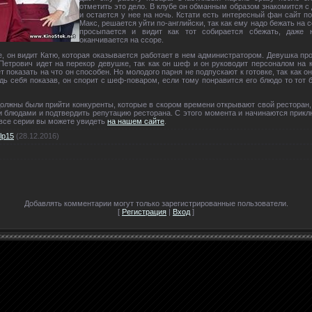
отметить это дело. В клубе он обманным образом знакомится с
и остается у нее на ночь. Кстати есть интересный фан сайт п
Макс, решается уйти по-английски, так как ему надо бежать на
просыпается и видит как тот собирается сбежать, даже 
оканчивается на ссоре.
, он видит Катю, которая оказывается работает в нем администратором. Девушка пр
 Петрович идет на перекор девушке, так как он шеф и он руководит персоналом на 
т показать на что он способен. Но молодого парня не подпускают к готовке, так как 
дь себя показав, он спорит с шеф-поваром, если тому понравится его блюдо то тот бе
должны были прийти конкуренты, которые в скором времени открывают свой ресторан,
и блюдами и подтвердить репутацию ресторана. С этого момента и начинаются приклю
 все серии вы можете увидеть
на нашем сайте
.
lp15
(28.12.2016)
Добавлять комментарии могут только зарегистрированные пользователи.
[
Регистрация
|
Вход
]