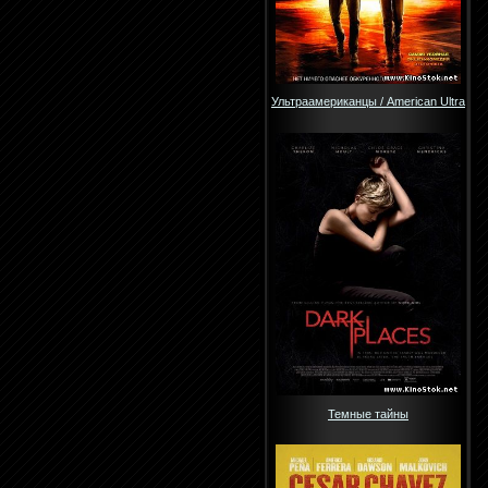
Ультраамериканцы / American Ultra
Темные тайны