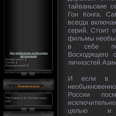
тайваньские с
Гон Конга. Са
всегда включа
серий. Стоит 
фильмы необыч
в себе поп
Восходящего 
Для добавления необходима
авторизация
Онлайн всего:
1
личностей Азии
Гостей:
1
Пользователей:
0
И если в А
необыкновен
Познавательно
России пос
This feature is for Premium users
исключительно 
only!
целью и