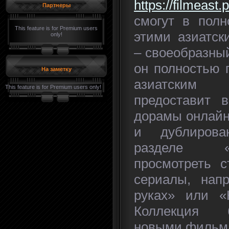
https://filmeast.
Партнеры
смогут в полн
This feature is for Premium users
этими азиатск
only!
– своеобразны
он полностью 
На заметку
азиатским
This feature is for Premium users only!
предоставит в
дорамы онлайн 
и дублирова
разделе 
просмотреть 
сериалы, нап
руках» или «К
Коллекция б
новыми фильма