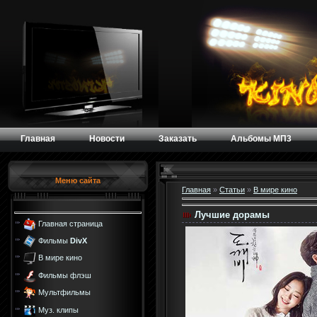
Главная
Новости
Заказать
Альбомы МП3
Меню сайта
Главная
»
Статьи
»
В мире кино
Лучшие дорамы
Главная страница
Фильмы
DivX
В мире кино
Фильмы флэш
Мультфильмы
Муз. клипы