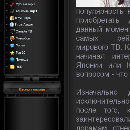
Музыка
mp3
популярность 
Альбомы
mp3
приобретать
Флэш игры
Игры Alawar
данный момент
Онлайн ТВ
самых рейт
Фотообои
мирового ТВ. К
Форум
Топ 10
начинал интер
Помощь
Японии или К
RSS
вопросом - что
Изначально 
Беседка онлайн
исключительно
после того, 
заинтересов
дорамам отнес