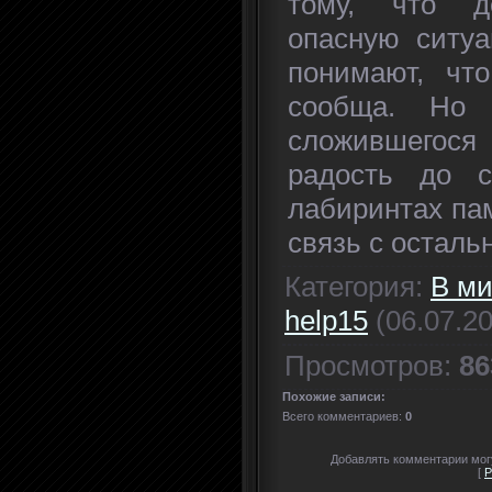
тому, что д
опасную ситуа
понимают, чт
сообща. Но 
сложившегося
радость до 
лабиринтах па
связь с остал
Категория
:
В ми
help15
(06.07.2
Просмотров
:
86
Похожие записи:
Всего комментариев
:
0
Добавлять комментарии могу
[
Р