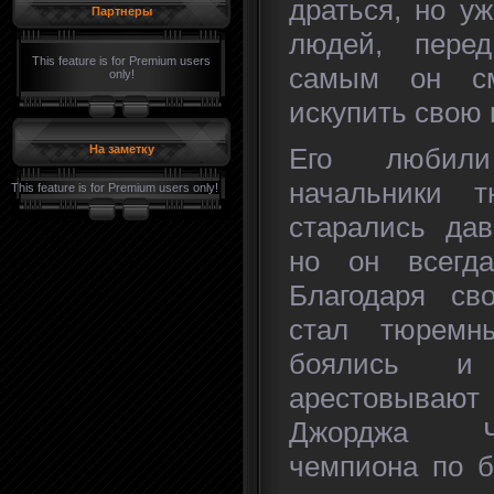
драться, но уж
Партнеры
людей, пере
This feature is for Premium users
самым он см
only!
искупить свою 
Его любил
На заметку
начальники 
This feature is for Premium users only!
старались дав
но он всегда
Благодаря св
стал тюремн
боялись и
арестовыва
Джорджа Ч
чемпиона по б