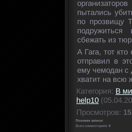
организатор
пытались убит
по прозвищу Т
подружиться 
сбежать из тю
А Гага, тот кт
отправил в эт
ему чемодан с 
хватит на всю 
Категория
:
В ми
help10
(05.04.2
Просмотров
:
15
Похожие записи:
Всего комментариев
:
0