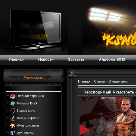
Главная
Новости
Заказать
Альбомы МП3
Меню сайта
Главная
»
Статьи
»
В мире кино
Неоспоримый 4 смотреть 
Главная страница
Фильмы
DivX
В мире кино
Фильмы флэш
Мультфильмы
Муз. клипы