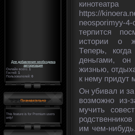
кинотеа
https://kinoera.
neosporimyy-4-
терпится пос
истории о ж
Теперь, когд
деньгами, он
Для добавления необходима
авторизация
жизнью, отдыха
Онлайн всего:
1
Гостей:
1
к нему придут 
Пользователей:
0
Он убивал и за
возможно из-з
Познавательно
мучить совес
This feature is for Premium users
родственников
only!
им чем-нибудь