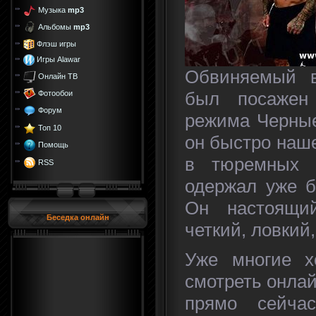
Музыка
mp3
Альбомы
mp3
Флэш игры
Игры Alawar
Обвиняемый в
Онлайн ТВ
был посажен
Фотообои
Форум
режима Черные
Топ 10
он быстро наше
Помощь
в тюремных 
RSS
одержал уже б
Он настоящи
Беседка онлайн
четкий, ловкий
Уже многие х
смотреть онлай
прямо сейча