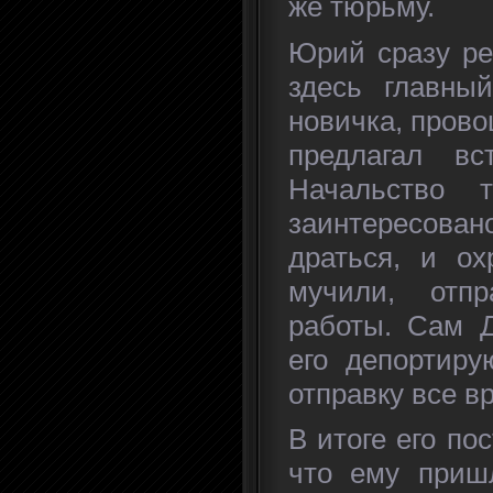
же тюрьму.
Юрий сразу ре
здесь главный
новичка, прово
предлагал вс
Начальство 
заинтересовано
драться, и ох
мучили, отп
работы. Сам Д
его депортиру
отправку все в
В итоге его по
что ему пришл