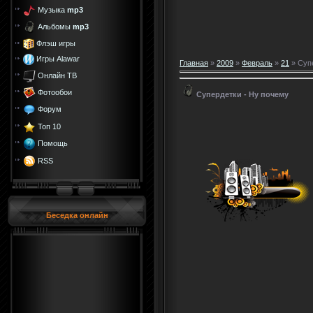
Музыка
mp3
Альбомы
mp3
Флэш игры
Игры Alawar
Главная
»
2009
»
Февраль
»
21
» Суп
Онлайн ТВ
Фотообои
Супердетки - Ну почему
Форум
Топ 10
Помощь
RSS
Беседка онлайн