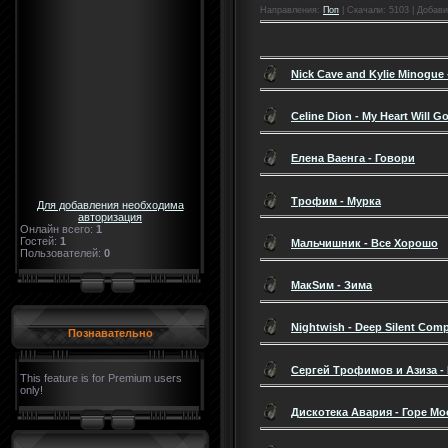
Направления
:
Поп
|
Скачали
: 5103 |
Добави
Nick Cave and Kylie Minogue
Celine Dion - My Heart Will G
Елена Ваенга - Говори
Трофим - Мурка
Для добавления необходима
авторизация
Онлайн всего:
1
Гостей:
1
Мальчишник - Все Хорошо
Пользователей:
0
МакSим - Зима
Nightwish - Deep Silent Comp
Познавательно
Сергей Трофимов и Азиза -
This feature is for Premium users
only!
Дискотека Авария - Горе Мо