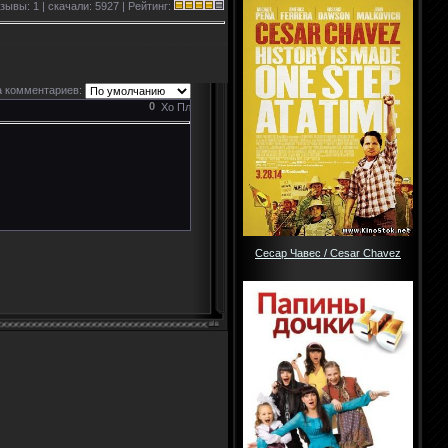
зывы: 1 | скачали: 5927 | Рейтинг:
 комментариев:
0
Сесар Чавес / Cesar Chavez