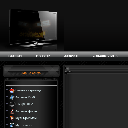
Главная
Новости
Заказать
Альбомы МП3
Меню сайта
Главная страница
Фильмы
DivX
В мире кино
Фильмы флэш
Мультфильмы
Муз. клипы