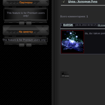
Шура - Холодная Луна
Партнеры
This feature is for Premium users
only!
Всего комментариев
:
1
1.
BARSIK
(16.01.2010 00:50:17) [
Источн
На заметку
da, da i takoe p
This feature is for Premium users only!