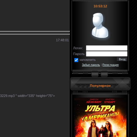
10:53:12
17:48:01
Логин:
Пароль:
запомнить
Забыл пароль
|
Регистрация
Популярное
/373229.mp3
" width="335" height="75">