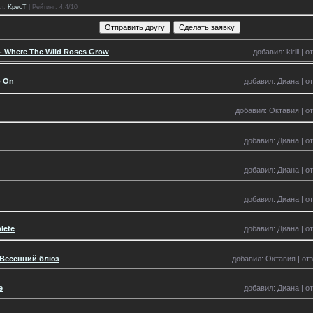
л
:
KpecT
|
Рейтинг
: 4.4/10
 - Where The Wild Roses Grow
добавил: kirill |
o On
добавил: Диана | от
добавил: Октавия | от
добавил: Диана | от
добавил: Диана | от
добавил: Диана | от
lete
добавил: Диана | от
 Весенний блюз
добавил: Октавия | отз
е
добавил: Диана | от