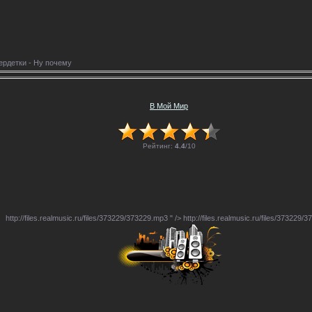
ердетки - Ну почему
В Мой Мир
Рейтинг:
4.4
/
10
http://files.realmusic.ru/files/373229/373229.mp3
" />
http://files.realmusic.ru/files/373229