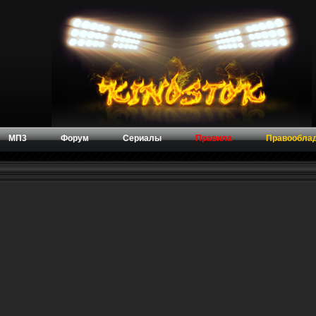
МП3
Форум
Сериалы
Правила
Правообла