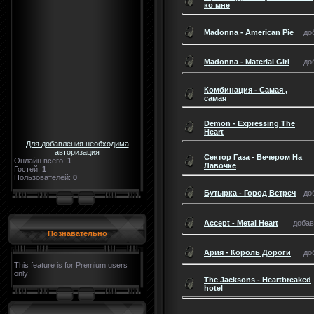
ко мне
Madonna - American Pie
до
Madonna - Material Girl
до
Комбинация - Самая ,
самая
Demon - Expressing The
Heart
Для добавления необходима
авторизация
Сектор Газа - Вечером На
Онлайн всего:
1
Лавочке
Гостей:
1
Пользователей:
0
Бутырка - Город Встреч
до
Accept - Metal Heart
добави
Познавательно
Ария - Король Дороги
до
This feature is for Premium users
only!
The Jacksons - Heartbreaked
hotel