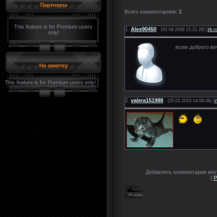
Партнеры
Всего комментариев
:
2
This feature is for Premium users
1.
Alex90450
(03.09.2009 21:21:28) [
Ист
only!
всем доброго в
На заметку
This feature is for Premium users only!
2.
valera151988
(25.02.2010 14:06:46) [
И
Добавлять комментарии могу
[
Р