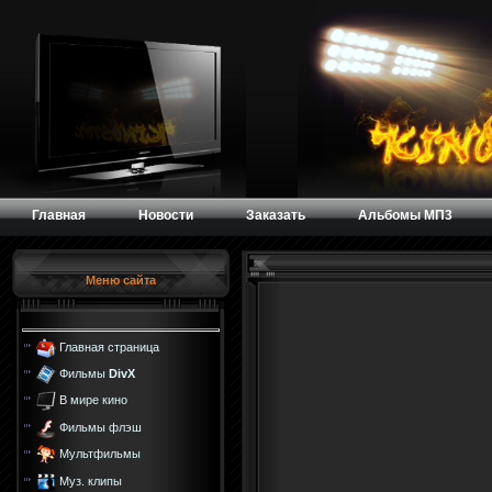
Главная
Новости
Заказать
Альбомы МП3
Меню сайта
Главная страница
Фильмы
DivX
В мире кино
Фильмы флэш
Мультфильмы
Муз. клипы