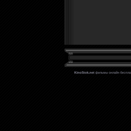
KinoStok.net
фильмы онлайн бесплатн