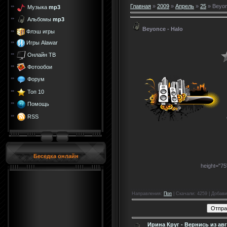
Главная
»
2009
»
Апрель
»
25
» Beyon
Музыка
mp3
Альбомы
mp3
Beyonce - Halo
Флэш игры
Игры Alawar
Онлайн ТВ
Фотообои
Форум
Топ 10
Помощь
RSS
Беседка онлайн
height="7
Направления
:
Поп
|
Скачали
: 4259 |
Добави
Ирина Круг - Вернись из авг