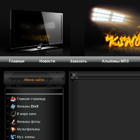
Главная
Новости
Заказать
Альбомы МП3
Меню сайта
Главная страница
Фильмы
DivX
В мире кино
Фильмы флэш
Мультфильмы
Муз. клипы