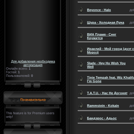
Beyonce - Halo
до
Шура - Холодная Луна
до
ВИА Пламя - Снег
Кружится
Ираклий - Мой город (дуэт 
Мороз)
Для добавления необходима
Slade - Hey Ho Wish You
авторизация
Well
Онлайн всего:
1
Гостей:
1
Пользователей:
0
Tinie Tempah feat. Wiz Khalifa 
I'm Gone
T.A.T.U. - Нас Не Догонят
до
Познавательно
Rammstein - Kokain
до
This feature is for Premium users
only!
Бандэрос - Адьос
до