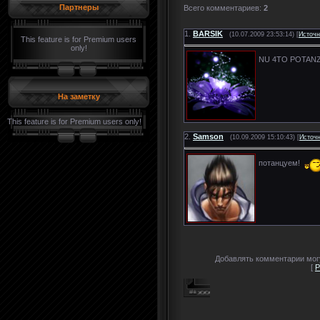
Партнеры
Всего комментариев
:
2
1.
BARSIK
(10.07.2009 23:53:14) [
Источн
This feature is for Premium users
only!
NU 4TO POTA
На заметку
This feature is for Premium users only!
2.
Samson
(10.09.2009 15:10:43) [
Источ
потанцуем!
Добавлять комментарии могу
[
Р