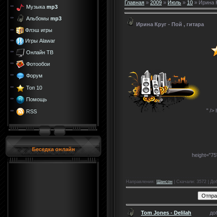
Главная
»
2009
»
Июль
»
10
» Ирина К
Музыка
mp3
Альбомы
mp3
Ирина Круг - Пой , гитара
Флэш игры
Игры Alawar
Онлайн ТВ
Фотообои
Форум
Топ 10
Помощь
" />
RSS
Беседка онлайн
height="7
Направления
:
Шансон
|
Скачали
: 3572 |
До
Tom Jones - Delilah
до