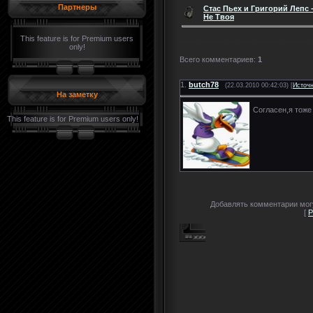
Партнеры
Стас Пьех и Григорий Лепс 
Не Твоя
This feature is for Premium users
only!
Всего комментариев
:
1
1.
butch78
(22.03.2010 00:42:03) [
Источ
На заметку
Согласен,я тоже
This feature is for Premium users only!
Добавлять комментарии могу
[
Р