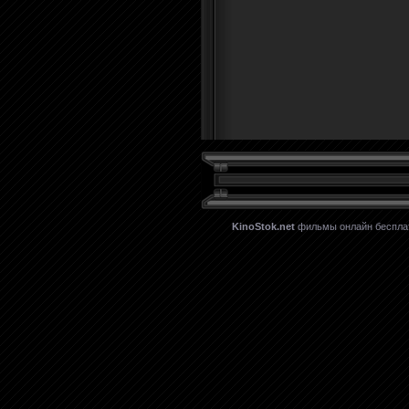
KinoStok.net
фильмы онлайн бесплатн