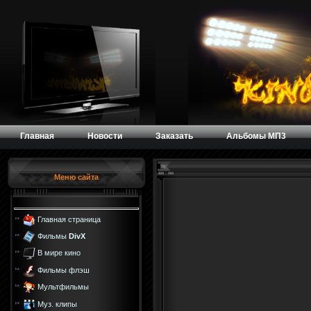
Главная
Новости
Заказать
Альбомы МП3
Меню сайта
Главная страница
Фильмы
DivX
В мире кино
Фильмы флэш
Мультфильмы
Муз. клипы