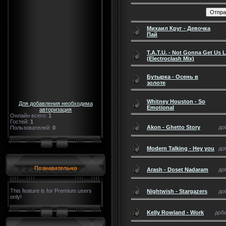
Михаил Круг - Девочка
Пай
T.A.T.U. - Not Gonna Get Us L
(Electroclash Mix)
Бутырка - Осень в
золоте
Whitney Houston - So
Для добавления необходима
Emotional
авторизация
Онлайн всего:
1
Гостей:
1
Akon - Ghetto Story
до
Пользователей:
0
Modern Talking - Hey you
до
Познавательно
Arash - Doset Nadaram
до
This feature is for Premium users
Nightwish - Stargazers
до
only!
Kelly Rowland - Work
доба