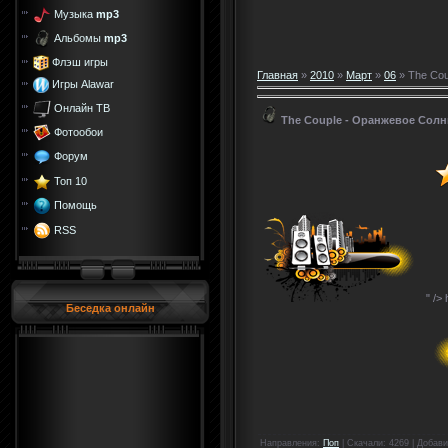
Музыка
mp3
Альбомы
mp3
Флэш игры
Главная
»
2010
»
Март
»
06
» The Cou
Игры Alawar
Онлайн ТВ
The Couple - Оранжевое Солн
Фотообои
Форум
Топ 10
Помощь
RSS
" />
Беседка онлайн
Направления
:
Поп
|
Скачали
: 4269 |
Добави