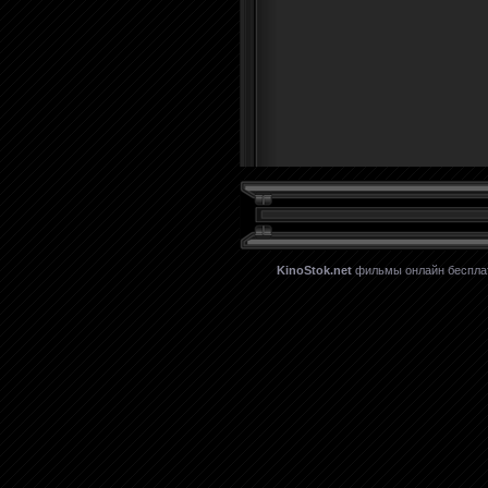
KinoStok.net
фильмы онлайн бесплатн