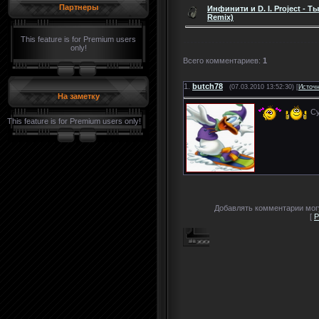
Партнеры
Инфинити и D. I. Project - Ты
Remix)
This feature is for Premium users
only!
Всего комментариев
:
1
1.
butch78
(07.03.2010 13:52:30) [
Источ
На заметку
Су
This feature is for Premium users only!
Добавлять комментарии могу
[
Р