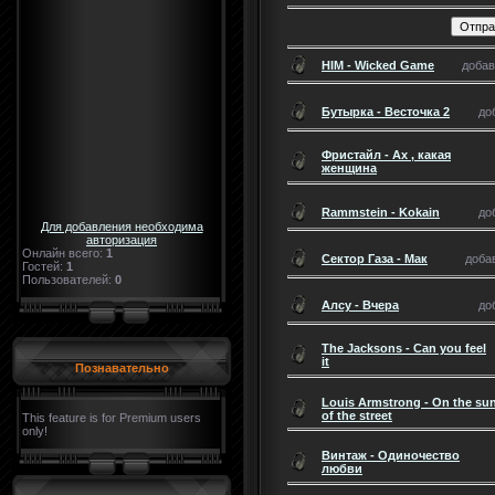
HIM - Wicked Game
добави
Бутырка - Весточка 2
до
Фристайл - Ах , какая
женщина
Rammstein - Kokain
до
Для добавления необходима
авторизация
Онлайн всего:
1
Сектор Газа - Мак
добав
Гостей:
1
Пользователей:
0
Алсу - Вчера
до
The Jacksons - Can you feel
it
Познавательно
Louis Armstrong - On the su
of the street
This feature is for Premium users
only!
Винтаж - Одиночество
любви