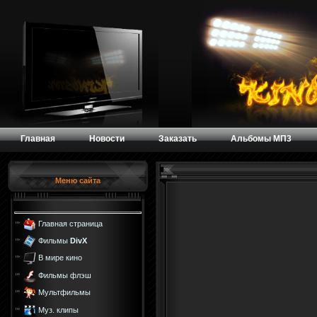
Главная
Новости
Заказать
Альбомы МП3
Меню сайта
Главная страница
Фильмы
DivX
В мире кино
Фильмы флэш
Мультфильмы
Муз. клипы