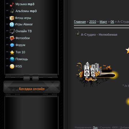
Музыка
mp3
Альбомы
mp3
Флэш игры
Главная
»
2010
»
Март
»
06
» А-Студ
Игры Alawar
Онлайн ТВ
А-Студио - Нелюбимая
Фотообои
Форум
Топ 10
Помощь
RSS
" />
Беседка онлайн
Направления
:
Поп
|
Скачали
: 4900 |
Добави