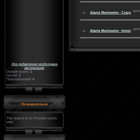
доба
Alanis Morissette - Crazy
доба
Alanis Morissette - Ironic
Для добавления необходима
авторизация
Онлайн всего:
1
Гостей:
1
Пользователей:
0
Познавательно
This feature is for Premium users
only!