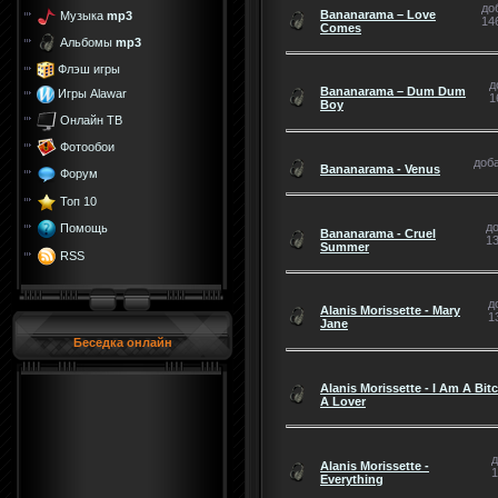
до
Bananarama – Love
Музыка
mp3
146
Comes
Альбомы
mp3
Флэш игры
д
Bananarama – Dum Dum
Игры Alawar
1
Boy
Онлайн ТВ
Фотообои
доба
Bananarama - Venus
Форум
Топ 10
до
Помощь
Bananarama - Cruel
13
Summer
RSS
д
Alanis Morissette - Mary
1
Jane
Беседка онлайн
Alanis Morissette - I Am A Bit
A Lover
д
Alanis Morissette -
1
Everything