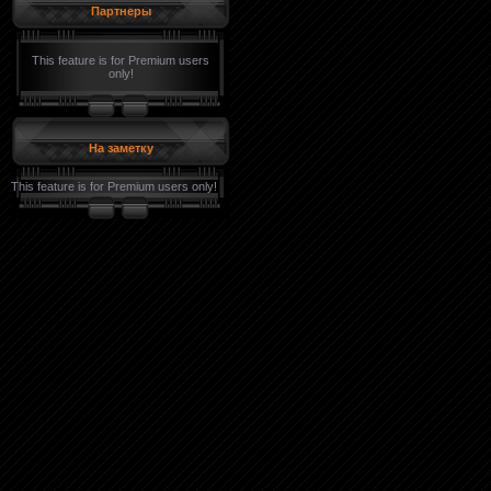
Партнеры
This feature is for Premium users
only!
На заметку
This feature is for Premium users only!