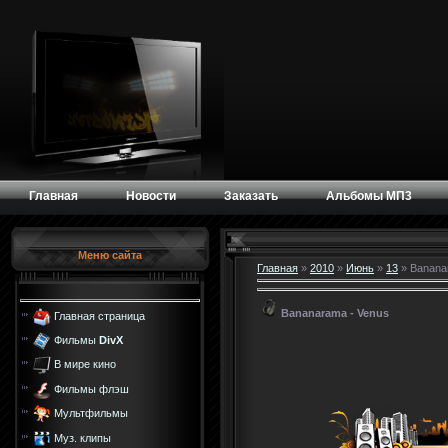
Главная
Новости
Заказать
Альбомы МП3
Меню сайта
Главная
»
2010
»
Июнь
»
13
» Banana
Bananarama - Venus
Главная страница
Фильмы
DivX
В мире кино
Фильмы флэш
Мультфильмы
Муз. клипы