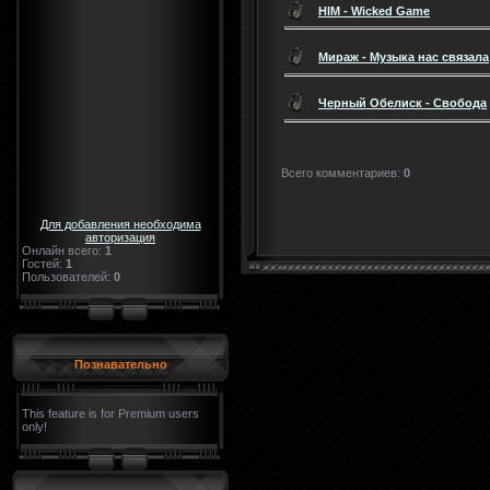
HIM - Wicked Game
Мираж - Музыка нас связала
Черный Обелиск - Свобода
Всего комментариев
:
0
Для добавления необходима
авторизация
Онлайн всего:
1
Гостей:
1
Пользователей:
0
Познавательно
This feature is for Premium users
only!