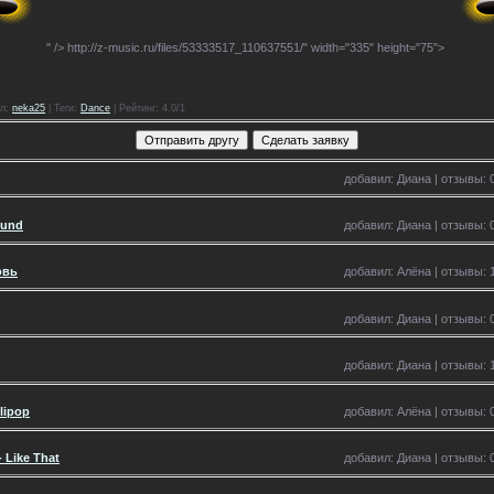
" />
http://z-music.ru/files/53333517_110637551/" width="335" height="75">
л
:
neka25
|
Теги
:
Dance
|
Рейтинг
: 4.0/1
добавил: Диана | отзывы: 0
ound
добавил: Диана | отзывы: 0
овь
добавил: Алёна | отзывы: 1
добавил: Диана | отзывы: 0
добавил: Диана | отзывы: 1
llipop
добавил: Алёна | отзывы: 0
 Like That
добавил: Диана | отзывы: 0