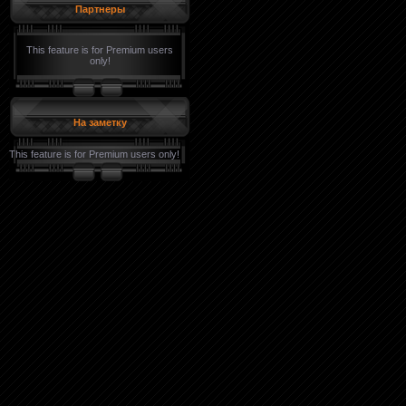
Партнеры
This feature is for Premium users
only!
На заметку
This feature is for Premium users only!