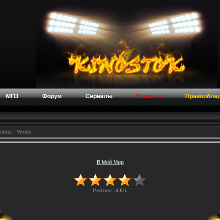
МП3
Форум
Сериалы
Правила
Правообла
rama - Venus
В Мой Мир
Рейтинг:
4.0
/
1