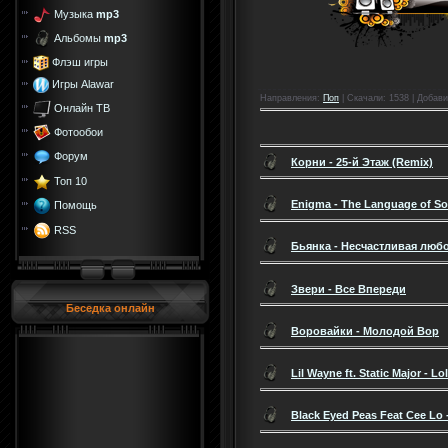
Музыка
mp3
Альбомы
mp3
Флэш игры
Игры Alawar
Направления
:
Поп
|
Скачали
: 1538 |
Добави
Онлайн ТВ
Фотообои
Форум
Корни - 25-й Этаж (Remix)
Топ 10
Enigma - The Language of S
Помощь
RSS
Бьянка - Несчастливая люб
Звери - Все Впереди
Беседка онлайн
Воровайки - Молодой Вор
Lil Wayne ft. Static Major - Lo
Black Eyed Peas Feat Cee Lo -