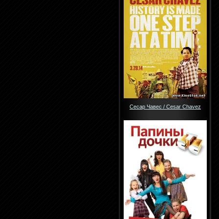
Сесар Чавес / Cesar Chavez