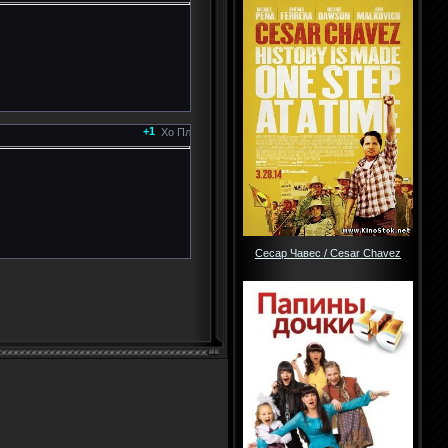
+1
Сесар Чавес / Cesar Chavez