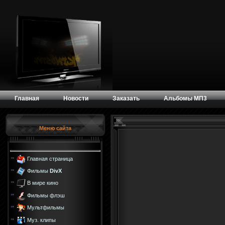
Главная
Новости
Заказать
Альбомы МП3
Меню сайта
Главная страница
Фильмы
DivX
В мире кино
Фильмы флэш
Мультфильмы
Муз. клипы