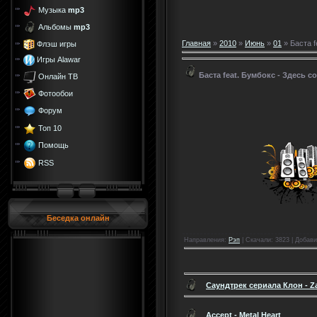
Музыка
mp3
Альбомы
mp3
Главная
»
2010
»
Июнь
»
01
» Баста f
Флэш игры
Игры Alawar
Баста feat. Бумбокс - Здесь 
Онлайн ТВ
Фотообои
Форум
Топ 10
Помощь
RSS
Беседка онлайн
Направления
:
Рэп
|
Скачали
: 3823 |
Добави
Саундтрек сериала Клон - Z
Accept - Metal Heart