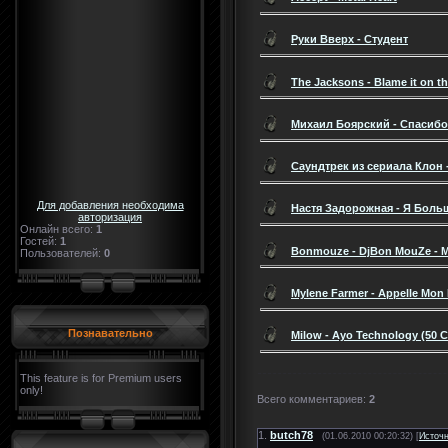
Руки Вверх - Студент
The Jacksons - Blame it on t
Михаил Боярский - Спасибо
Саундтрек из сериала Клон
Для добавления необходима
Настя Задорожная - Я Больше
авторизация
Онлайн всего:
1
Гостей:
1
Bonmouze - DjBon MouZe - 
Пользователей:
0
Mylene Farmer - Appelle Mo
Познавательно
Milow - Ayo Technology (50 C
This feature is for Premium users
only!
Всего комментариев
:
2
1.
butch78
(01.06.2010 00:20:32) [
Источ