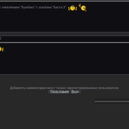
с киевлянами "Бумбокс" с альбома "Баста 3".
к
]
Добавлять комментарии могут только зарегистрированные пользователи.
[
Регистрация
|
Вход
]