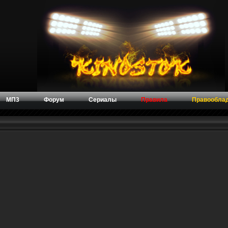
МП3
Форум
Сериалы
Правила
Правообла