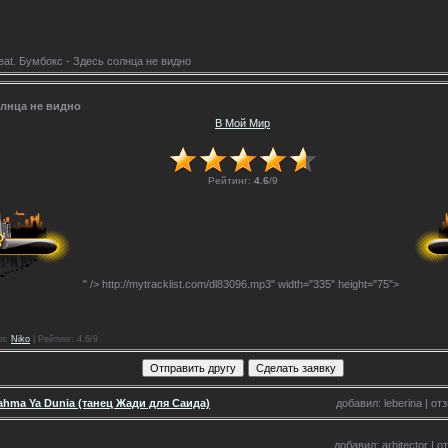
eat. Бумбокс - Здесь солнца не видно
солнца не видно
В Мой Мир
Рейтинг:
4.6
/
9
" />
http://mytracklist.com/dl83096.mp3" width="335" height="75">
л
:
Niko
|
Рейтинг
: 4.6/9
ahma Ya Dunia (танец Жади для Саида)
добавил: leberina | от
добавил: arhitector | 