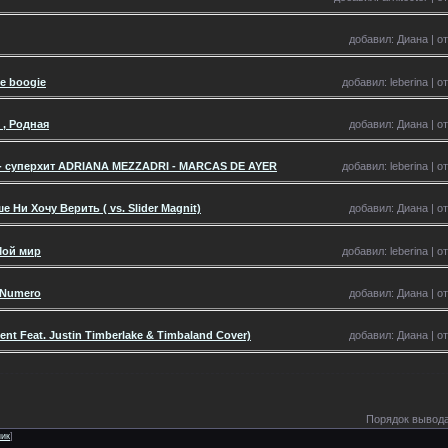
добавил: Диана | от
he boogie
добавил: leberina | о
 , Родная
добавил: Диана | от
 - суперхит ADRIANA MEZZADRI - MARCAS DE AYER
добавил: leberina | о
 Ни Хочу Верить ( vs. Slider Magnit)
добавил: Диана | от
Мой мир
добавил: leberina | о
n Numero
добавил: Диана | от
ent Feat. Justin Timberlake & Timbaland Cover)
добавил: Диана | от
Порядок вывода
ник
]