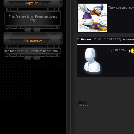
Партнеры
Трек совместно 
This feature is for Premium users
only!
2.
Алёна
(01.06.2010 01:23:05) [
Источни
На заметку
Ну ниче так!
This feature is for Premium users only!