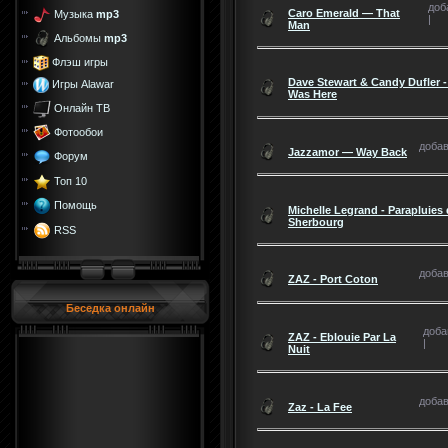
доб
Caro Emerald — That
Музыка
mp3
|
Man
Альбомы
mp3
Флэш игры
Dave Stewart & Candy Dufler - 
Игры Alawar
Was Here
Онлайн ТВ
Фотообои
добав
Jazzamor — Way Back
Форум
Топ 10
Помощь
Michelle Legrand - Parapluies
Sherbourg
RSS
добав
ZAZ - Port Coton
Беседка онлайн
доба
ZAZ - Eblouie Par La
|
Nuit
добав
Zaz - La Fee