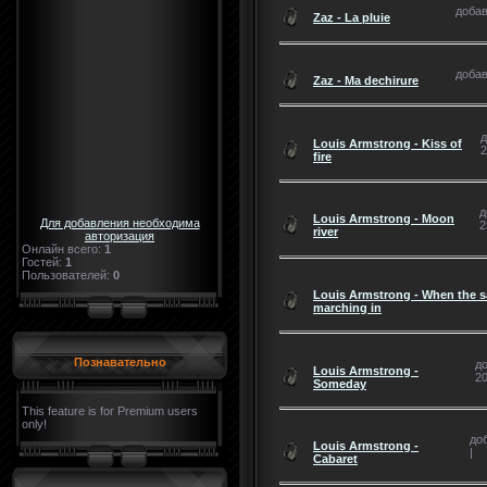
добав
Zaz - La pluie
добав
Zaz - Ma dechirure
д
Louis Armstrong - Kiss of
2
fire
д
Louis Armstrong - Moon
Для добавления необходима
2
river
авторизация
Онлайн всего:
1
Гостей:
1
Пользователей:
0
Louis Armstrong - When the s
marching in
Познавательно
до
Louis Armstrong -
20
Someday
This feature is for Premium users
only!
доб
Louis Armstrong -
|
Cabaret