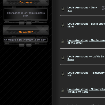
Партнеры
до
Louis Armstrong - Only
37
you
This feature is for Premium users
only!
Louis Armstrong - Basin stree
blues
На заметку
This feature is for Premium users only!
Louis Armstrong - On the sun
of the street
Louis Armstrong — La Vie En
Rose
Louis Armstrong — Blueberry
Hill
Louis Armstrong - Nobody K
Trouble Ive Seen