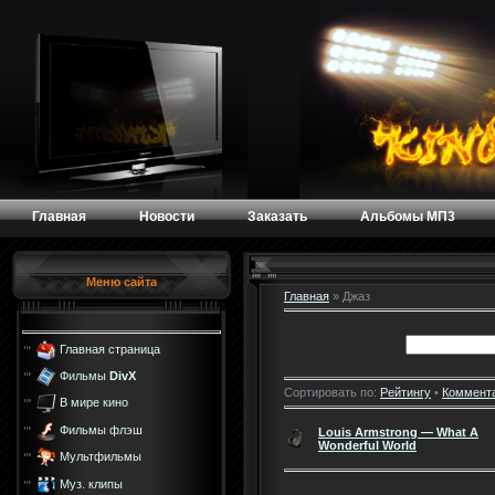
Главная
Новости
Заказать
Альбомы МП3
Меню сайта
Главная
»
Джаз
Главная страница
Фильмы
DivX
Сортировать по:
Рейтингу
•
Коммент
В мире кино
Фильмы флэш
Louis Armstrong — What A
Wonderful World
Мультфильмы
Муз. клипы