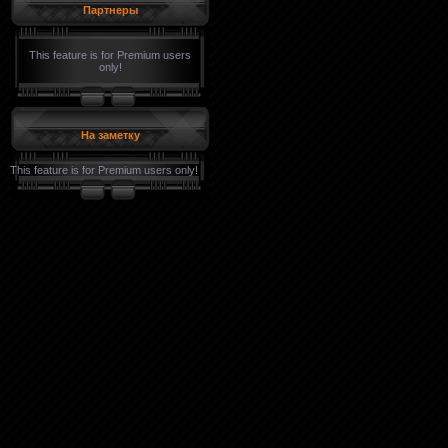
Партнеры
This feature is for Premium users
only!
На заметку
This feature is for Premium users only!