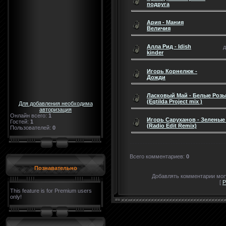
подруга
Ария - Мания
Величия
Алла Рид - Idish
д
kinder
Игорь Корнелюк -
Дожди
Ласковый Май - Белые Роз
(Eqtilda Project mix )
Для добавления необходима
авторизация
Онлайн всего:
1
Игорь Саруханов - Зеленые 
Гостей:
1
(Radio Edit Remix)
Пользователей:
0
Всего комментариев
:
0
Познавательно
Добавлять комментарии могу
[
Р
This feature is for Premium users
only!