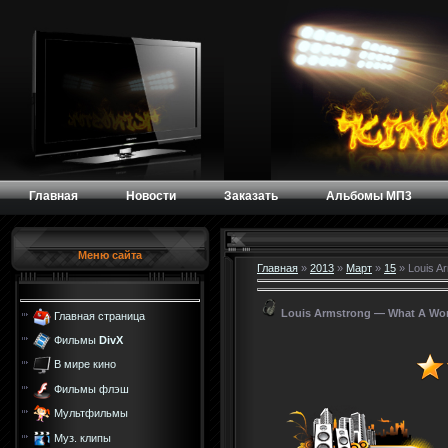
Главная
Новости
Заказать
Альбомы МП3
Меню сайта
Главная
»
2013
»
Март
»
15
» Louis A
Louis Armstrong — What A Won
Главная страница
Фильмы
DivX
В мире кино
Фильмы флэш
Мультфильмы
Муз. клипы