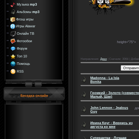
Музыка
mp3
Альбомы
mp3
Флэш игры
Игры Alawar
Онлайн ТВ
Фотообои
height="75">
Форум
Топ 10
Направления
:
Джаз
|
Скачали
: 3064 |
Добав
Помощь
RSS
Madonna - La Isla
Bonita
Громкий - Золото (совместн
Беседка онлайн
Малый, Шак)
John Lennon - Jealous
до
Guy
Ирина Круг - Вернись из
августа ко мне
Супердетки - Лучшая