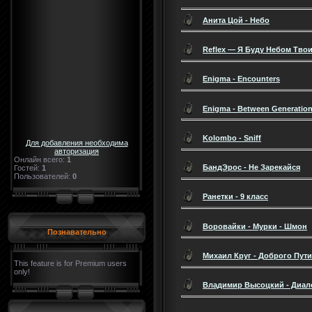
Анита Цой - Небо
Reflex — Я Буду Небом Тво
Enigma - Encounters
Enigma - Between Generatio
Kolombo - Sniff
Для добавления необходима
авторизация
Онлайн всего:
1
БандЭрос - Не Зарекайся
Гостей:
1
Пользователей:
0
Ранетки - 9 класс
Воровайки - Мурки - Шмон
Познавательно
Михаил Круг - Доброго Пути
This feature is for Premium users
only!
Владимир Высоцкий - Диал