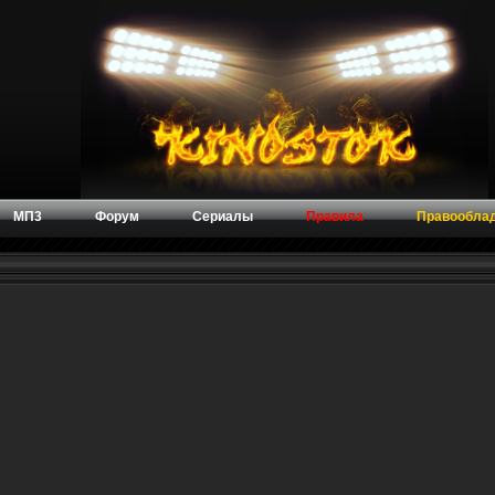
МП3
Форум
Сериалы
Правила
Правообла