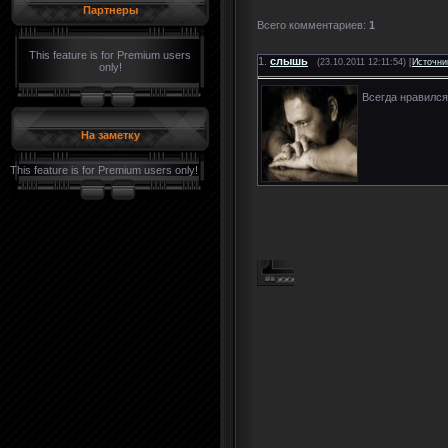
Партнеры
Всего комментариев
:
1
This feature is for Premium users
1.
слышь
(23.10.2011 12:11:54) [
Источни
only!
Всегда нравился
На заметку
This feature is for Premium users only!