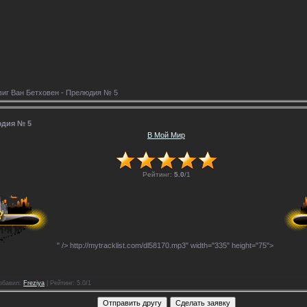
иг Ван Бетховен - Прелюдия № 5
юдия № 5
В Мой Мир
Рейтинг:
5.0
/
1
" />
http://mytracklist.com/dl58170.mp3" width="335" height="75">
обавил
:
Freziya
|
Рейтинг
: 5.0/1