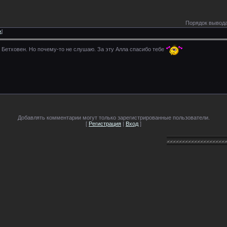
Порядок вывода
к
]
 Бетховен. Но почему-то не слушаю. За эту Алла спасибо тебе
Добавлять комментарии могут только зарегистрированные пользователи.
[
Регистрация
|
Вход
]