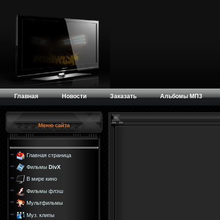
Главная
Новости
Заказать
Альбомы МП3
Меню сайта
Главная страница
Фильмы
DivX
В мире кино
Фильмы флэш
Мультфильмы
Муз. клипы