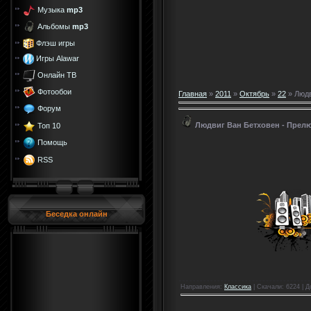
Музыка
mp3
Альбомы
mp3
Флэш игры
Игры Alawar
Онлайн ТВ
Фотообои
Главная
»
2011
»
Октябрь
»
22
» Людв
Форум
Людвиг Ван Бетховен - Прел
Топ 10
Помощь
RSS
Беседка онлайн
Направления
:
Класcика
|
Скачали
: 6224 |
Д