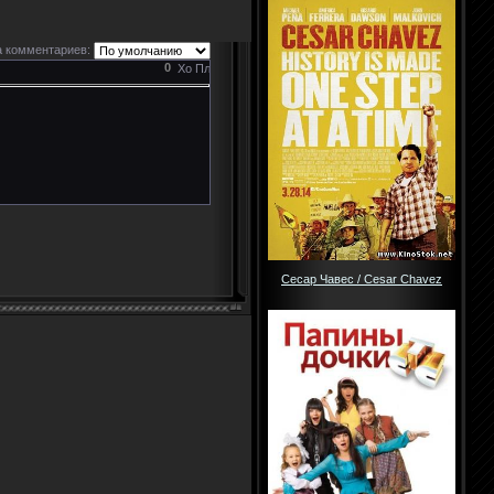
 комментариев:
0
Сесар Чавес / Cesar Chavez