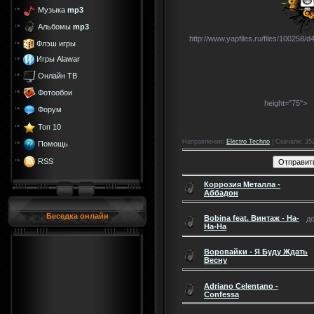
Музыка
mp3
Альбомы
mp3
http://www.yapfiles.ru/files/10025
Флэш игры
Игры Alawar
Онлайн ТВ
Фотообои
height="75">
Форум
Топ 10
Направления
:
Electro Techno
|
Скачали
: 35
Помощь
RSS
Коррозия Металла -
Аббадон
Беседка онлайн
Bobina feat. Винтаж - На-
до
На-На
Воровайки - Я Буду Ждать
Весну
Adriano Celentano -
Confessa