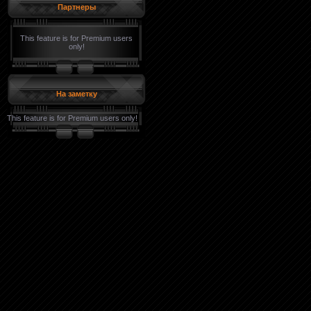
Партнеры
This feature is for Premium users
only!
На заметку
This feature is for Premium users only!