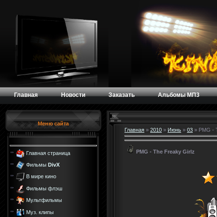
Главная
Новости
Заказать
Альбомы МП3
Меню сайта
Главная
»
2010
»
Июнь
»
03
» PMG - T
PMG - The Freaky Girlz
Главная страница
Фильмы
DivX
В мире кино
Фильмы флэш
Мультфильмы
Муз. клипы