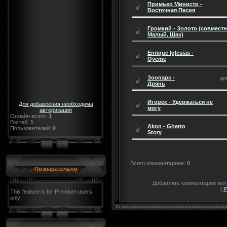
Примьер Министр -
Восточная Песня
Громкий - Золото (совместн
Малый, Шак)
Enrique Iglesias -
Oyeme
Зоопарк -
до
Дрянь
Игорёк - Удержаться не
Для добавления необходима
могу
авторизация
Онлайн всего:
1
Гостей:
1
Akon - Ghetto
Пользователей:
0
Story
Всего комментариев
:
0
Познавательно
Добавлять комментарии могу
[
Р
This feature is for Premium users
only!