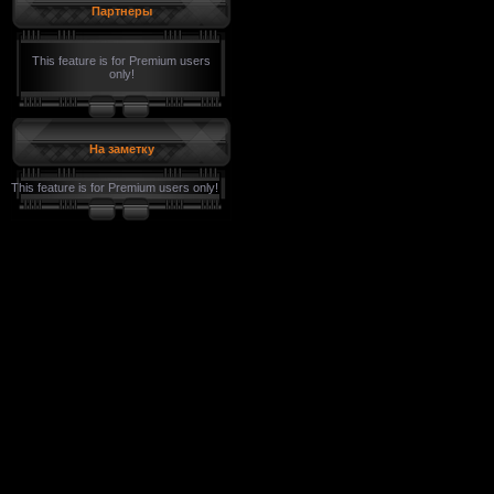
Партнеры
This feature is for Premium users
only!
На заметку
This feature is for Premium users only!