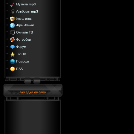
Музыка
mp3
Альбомы
mp3
Флэш игры
Игры Alawar
Онлайн ТВ
Фотообои
Форум
Топ 10
Помощь
RSS
Беседка онлайн