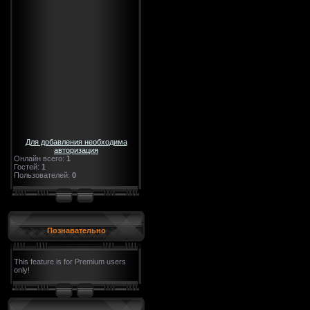
Для добавления необходима
авторизация
Онлайн всего:
1
Гостей:
1
Пользователей:
0
Познавательно
This feature is for Premium users
only!