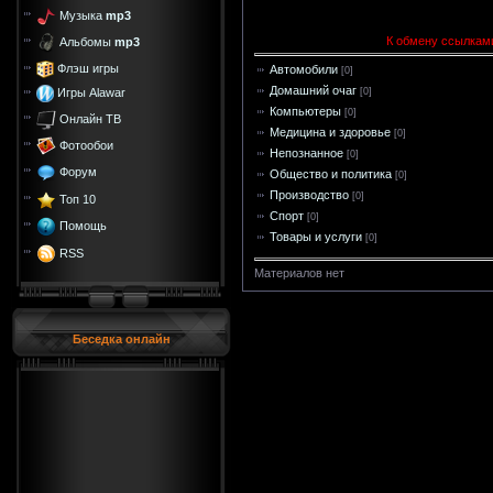
Музыка
mp3
К обмену ссылками
Альбомы
mp3
Флэш игры
Автомобили
[0]
Домашний очаг
Игры Alawar
[0]
Компьютеры
[0]
Онлайн ТВ
Медицина и здоровье
[0]
Фотообои
Непознанное
[0]
Форум
Общество и политика
[0]
Производство
[0]
Топ 10
Спорт
[0]
Помощь
Товары и услуги
[0]
RSS
Материалов нет
Беседка онлайн