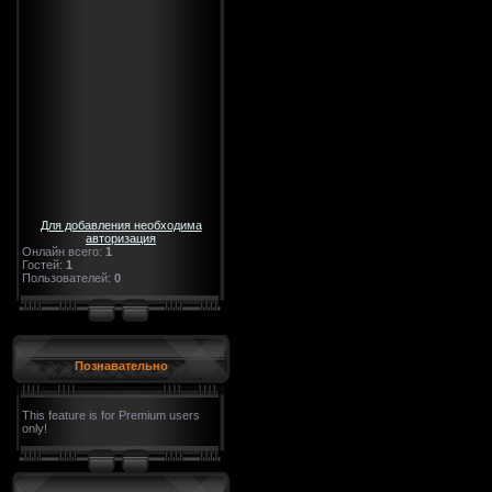
Для добавления необходима
авторизация
Онлайн всего:
1
Гостей:
1
Пользователей:
0
Познавательно
This feature is for Premium users
only!