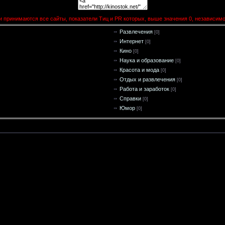
 принимаются все сайты, показатели Тиц и PR которых, выше значения 0, независим
Развлечения
[0]
Интернет
[0]
Кино
[0]
Наука и образование
[0]
Красота и мода
[0]
Отдых и развлечения
[0]
Работа и заработок
[0]
Справки
[0]
Юмор
[0]