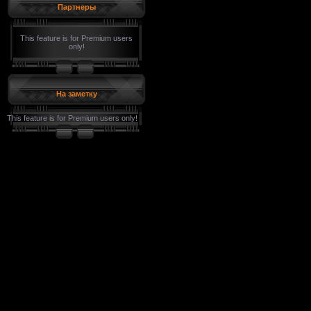
Партнеры
This feature is for Premium users
only!
На заметку
This feature is for Premium users only!