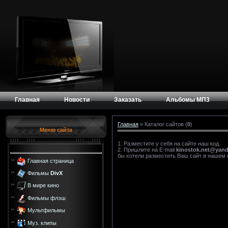
Главная
Новости
Заказать
Альбомы МП3
Главная
»
Каталог сайтов
(
0
)
Меню сайта
1. Разместите у себя на сайте наш код.
2. Пришлите на E-mail
kinostok.net@yand
бы хотели разместить Ваш сайт в нашем 
Главная страница
Фильмы
DivX
В мире кино
Фильмы флэш
Мультфильмы
Муз. клипы