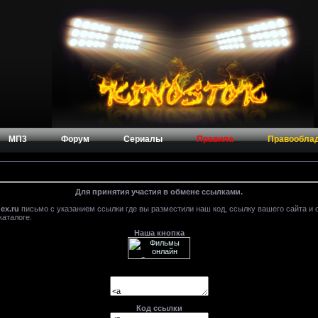
МП3
Форум
Сериалы
Правила
Правообла
Для принятия участия в обмене ссылками.
ex.ru
письмо с указанием ссылки где вы разместили наш код, ссылку вашего сайта и о
каталоге.
Наша кнопка
Код ссылки