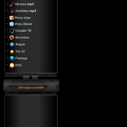
Музыка
mp3
Альбомы
mp3
Флэш игры
Игры Alawar
Онлайн ТВ
Фотообои
Форум
Топ 10
Помощь
RSS
Беседка онлайн