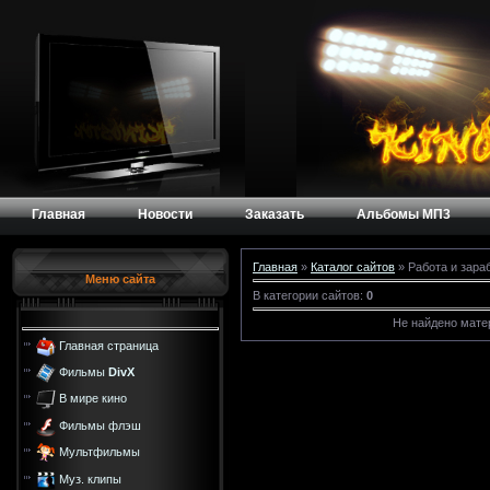
Главная
Новости
Заказать
Альбомы МП3
Главная
»
Каталог сайтов
» Работа и зара
Меню сайта
В категории сайтов
:
0
Не найдено мате
Главная страница
Фильмы
DivX
В мире кино
Фильмы флэш
Мультфильмы
Муз. клипы