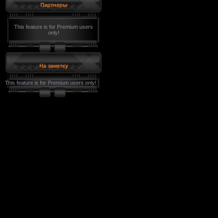
Партнеры
This feature is for Premium users
only!
На заметку
This feature is for Premium users only!