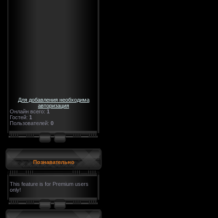
Для добавления необходима
авторизация
Онлайн всего:
1
Гостей:
1
Пользователей:
0
Познавательно
This feature is for Premium users
only!