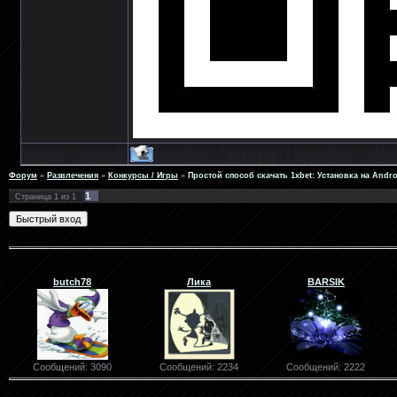
Форум
»
Развлечения
»
Конкурсы / Игры
»
Простой способ скачать 1xbet: Установка на Andr
1
Страница
1
из
1
butch78
Лика
BARSIK
Сообщений: 3090
Сообщений: 2234
Сообщений: 2222