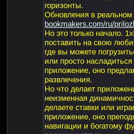
горизонты.
Обновления в реальном 
bookmakers.com/ru/priloz
Но это только начало. 1
поставить на свою любим
где вы можете погрузить
или просто насладиться 
приложение, оно предла
развлечения.
Но что делает приложени
неизменная динамичност
делаете ставки или играе
приложение, оно препод
навигации и богатому фу