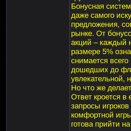
Бонусная систе
даже самого иск
предложения, со
рынке. От бонус
акций – каждый 
размере 5% означ
снимается всего 
дошедших до фло
увлекательной, 
Но что же делае
Ответ кроется в 
запросы игроков
комфортной игры
готова прийти н