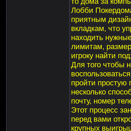
то дома за комп
Лобби Покердома
приятным дизайн
вкладкам, что у
находить нужные
лимитам, размер
игроку найти по
Для того чтобы н
воспользоваться
пройти простую 
несколько спосо
почту, номер те
Этот процесс зан
перед вами откр
крупных выигры