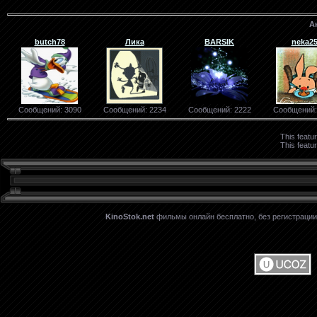
А
butch78
Лика
BARSIK
neka2
Сообщений: 3090
Сообщений: 2234
Сообщений: 2222
Сообщений:
This featu
This featu
KinoStok.net
фильмы онлайн бесплатно, без регистрации