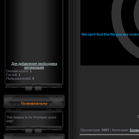
Для добавления необходима
авторизация
Онлайн всего:
1
Гостей:
1
Пользователей:
0
Познавательно
Е
This feature is for Premium users
only!
Просмотров:
5957
| Категория:
Боеви