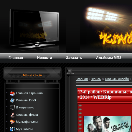
Главная
Новости
Заказать
Альбомы МП3
Меню сайта
Главная
»
Файлы
»
Фильмы онлайн
13-й район: Кирпичные о
Главная страница
/ 2014 / WEBRip
Фильмы
DivX
В мире кино
Фильмы флэш
Мультфильмы
Муз. клипы