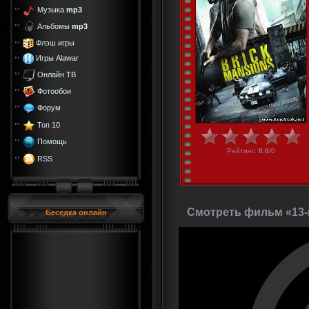
Музыка
mp3
Альбомы
mp3
Флэш игры
Игры Alawar
Онлайн ТВ
Фотообои
Форум
Топ 10
Помощь
Рейтинг
:
0.0
/
0
RSS
Смотреть фильм «13-
Беседка онлайн