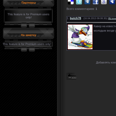
Партнеры
Всего комментариев:
1
This feature is for Premium users
only!
1.
butch78
(16.04.2013 09:08:30) [
Источ
Кавер на известн
молодым везде у
На заметку
This feature is for Premium users only!
Добавлять ком