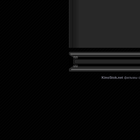
KinoStok.net
фильмы он