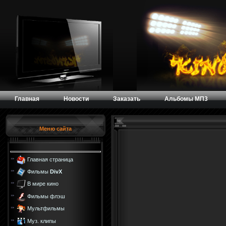
Главная
Новости
Заказать
Альбомы МП3
Меню сайта
Главная страница
Фильмы
DivX
В мире кино
Фильмы флэш
Мультфильмы
Муз. клипы