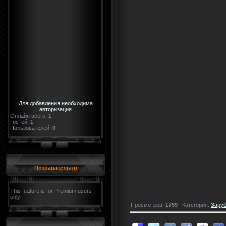
Для добавления необходима
авторизация
Онлайн всего:
1
Гостей:
1
Пользователей:
0
Познавательно
This feature is for Premium users
only!
Просмотров:
1759
| Категория:
Зару