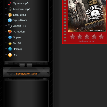
Музыка
mp3
Альбомы
mp3
Флэш игры
Игры Alawar
Онлайн ТВ
Фотообои
Форум
Рейтинг
:
0.0
/
0
Топ 10
Помощь
RSS
Беседка онлайн