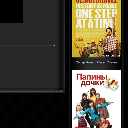
Сесар Чавес / Cesar Chavez