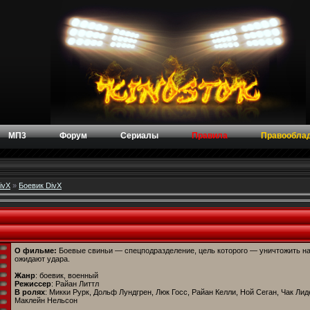
МП3
Форум
Сериалы
Правила
Правообла
ivX
»
Боевик DivX
О фильме:
Боевые свиньи — спецподразделение, цель которого — уничтожить на
ожидают удара.
Жанр
: боевик, военный
Режиссер
: Райан Литтл
В ролях
: Микки Рурк, Дольф Лундгрен, Люк Госс, Райан Келли, Ной Сеган, Чак Лид
Маклейн Нельсон