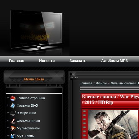
Главная
Новости
Заказать
Альбомы МП3
Меню сайта
Главная
»
Файлы
»
Фильмы онлайн D
Боевые свиньи / War Pigs
Главная страница
/ 2015 / HDRip
Фильмы
DivX
В мире кино
Фильмы флэш
Мультфильмы
Муз. клипы