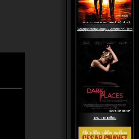
Ультраамериканцы / American Ultra
Темные тайны