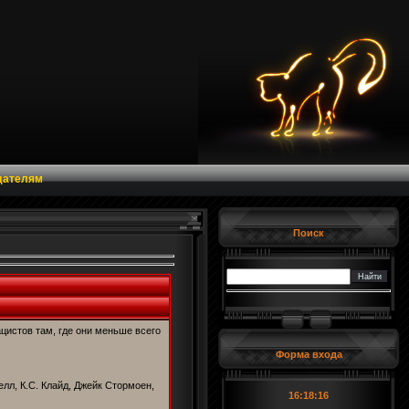
дателям
Поиск
цистов там, где они меньше всего
Форма входа
елл, К.С. Клайд, Джейк Стормоен,
16:18:17