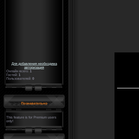
Для добавления необходима
авторизация
Онлайн всего:
1
Гостей:
1
Пользователей:
0
Познавательно
This feature is for Premium users
only!