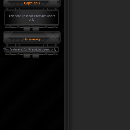
Партнеры
This feature is for Premium users
only!
На заметку
This feature is for Premium users only!