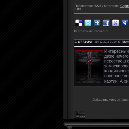
Просмотров:
6223
| Категория:
Сери
5.0
/
1
Всего комментариев:
1
1.
arhitector
(19.12.2013 01:26:39) [
Исто
Интересный 
даже ничего
перестаёш о
замаскирова
кондиционер
наверное вс
картин. А с
Добавлять комментарии 