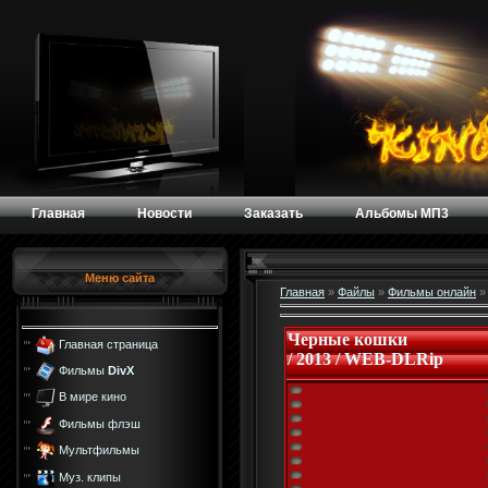
Главная
Новости
Заказать
Альбомы МП3
Меню сайта
Главная
»
Файлы
»
Фильмы онлайн
Черные кошки
Главная страница
/ 2013 / WEB-DLRip
Фильмы
DivX
В мире кино
Фильмы флэш
Мультфильмы
Муз. клипы