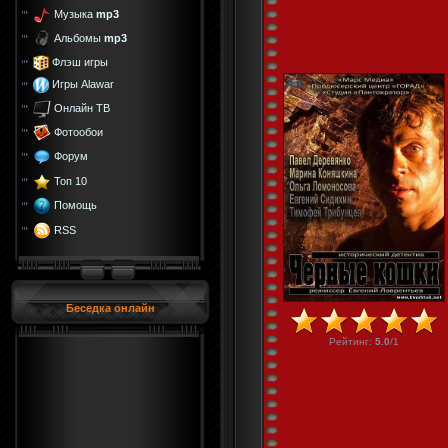
Музыка
mp3
Альбомы
mp3
Флэш игры
Игры Alawar
Онлайн ТВ
Фотообои
Форум
Топ 10
Помощь
RSS
Беседка онлайн
Рейтинг
:
5.0
/
1