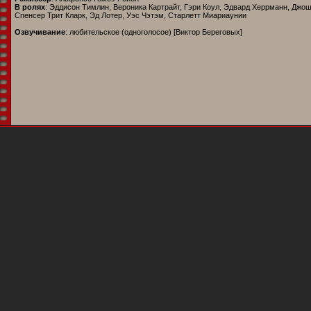
В ролях
: Эддисон Тимлин, Вероника Картрайт, Гэри Коул, Эдвард Херрманн, Джош
Спенсер Трит Кларк, Эд Лотер, Уэс Чэтэм, Старлетт Миариаунии
Озвучивание
: любительское (одноголосое) [Виктор Береговых]