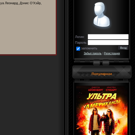
уа Леонард, Дэнис О’Хэйр,
Логин:
Пароль:
запомнить
Забыл пароль
|
Регистрация
Популярное