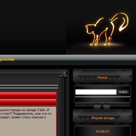
дателям
Поиск
ьшого города на западе США. И
 стоит? Подражатель, или что-то
екрет, может стать ключом к
Форма входа
04:06:57