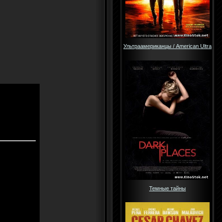
Ультраамериканцы / American Ultra
Темные тайны