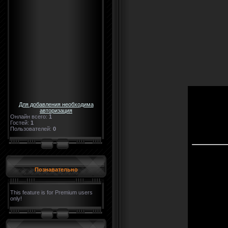
Для добавления необходима
авторизация
Онлайн всего:
1
Гостей:
1
Пользователей:
0
Познавательно
This feature is for Premium users
only!