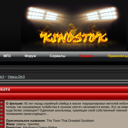
МП3
Форум
Сериалы
Правила
Правообла
ivX
»
Ужасы DivX
аката
О фильме:
65 лет назад серийный убийца в маске терроризировал жителей небол
теперь так называемые «убийства в лунном свете» начинаются вновь. Кто за ними
куда более зловещее? Одинокая школьница, хранящая свой собственный темный с
пониманию происходящего…
Оригинальное название
: The Town That Dreaded Sundown
Жанр
: ужасы, триллер
Режиссер
: Альфонсо Гомез-Рейон