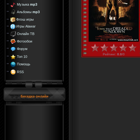
Музыка
mp3
Альбомы
mp3
Флэш игры
Игры Alawar
Онлайн ТВ
Фотообои
Форум
Рейтинг
:
0.0
/
0
Топ 10
Помощь
RSS
Беседка онлайн