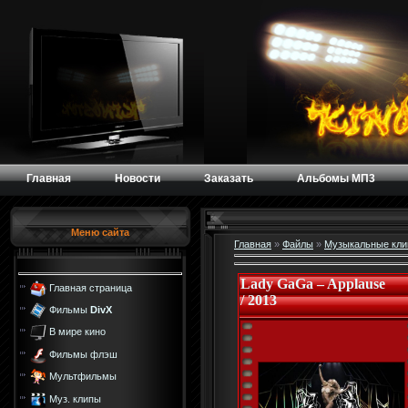
Главная
Новости
Заказать
Альбомы МП3
Меню сайта
Главная
»
Файлы
»
Музыкальные кл
Lady GaGa – Applause
Главная страница
/ 2013
Фильмы
DivX
В мире кино
Фильмы флэш
Мультфильмы
Муз. клипы