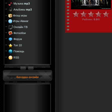
Музыка
mp3
Альбомы
mp3
Флэш игры
Рейтинг
:
0.0
/
0
Игры Alawar
Онлайн ТВ
Фотообои
Форум
Топ 10
Помощь
RSS
Беседка онлайн