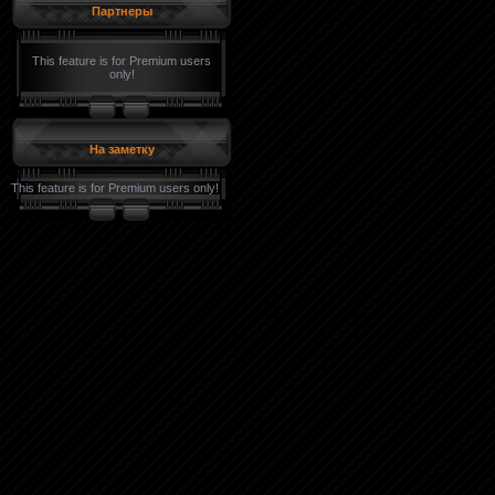
Партнеры
This feature is for Premium users
only!
На заметку
This feature is for Premium users only!