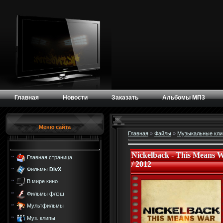
Главная
Новости
Заказать
Альбомы МП3
Меню сайта
Главная
»
Файлы
»
Музыкальные кл
Nickelback - This Means 
Главная страница
/ 2012
Фильмы
DivX
В мире кино
Фильмы флэш
Мультфильмы
Муз. клипы