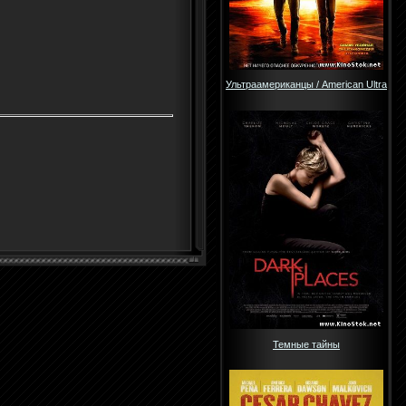
Ультраамериканцы / American Ultra
Темные тайны