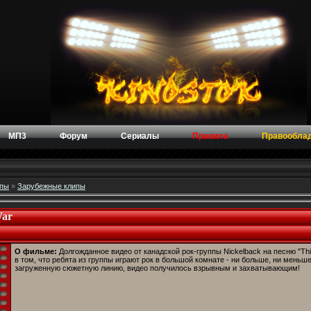
МП3
Форум
Сериалы
Правила
Правообла
ипы
»
Зарубежные клипы
War
О фильме:
Долгожданное видео от канадской рок-группы Nickelback на песню "Th
в том, что ребята из группы играют рок в большой комнате - ни больше, ни меньше
загруженную сюжетную линию, видео получилось взрывным и захватывающим!