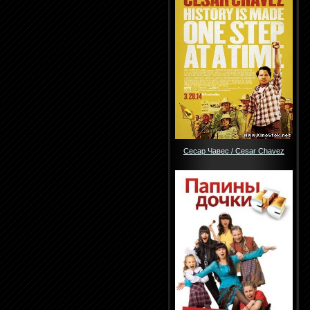
Сесар Чавес / Cesar Chavez