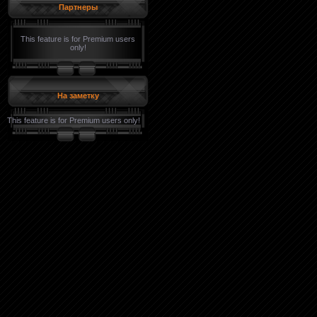
Партнеры
This feature is for Premium users
only!
На заметку
This feature is for Premium users only!