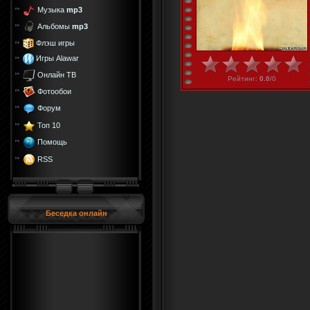
Музыка
mp3
Альбомы
mp3
Флэш игры
Игры Alawar
Онлайн ТВ
Рейтинг
:
0.0
/
0
Фотообои
Форум
Топ 10
Помощь
RSS
Беседка онлайн