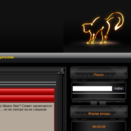
дателям
Поиск
is Means War"! Сюжет заключается
... но не смотря на не слишком
Форма входа
06:03:59