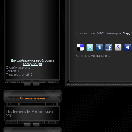
Просмотров:
1652
| Категория:
Зару
Всего комментариев:
0
Для добавления необходима
авторизация
Онлайн всего:
1
Гостей:
1
Пользователей:
0
Познавательно
This feature is for Premium users
only!