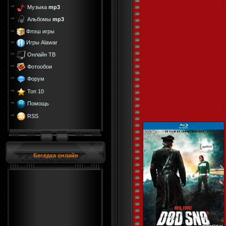
Музыка
mp3
Альбомы
mp3
Флэш игры
Игры Alawar
Онлайн ТВ
Фотообои
Форум
Топ 10
Помощь
RSS
Беседка онлайн