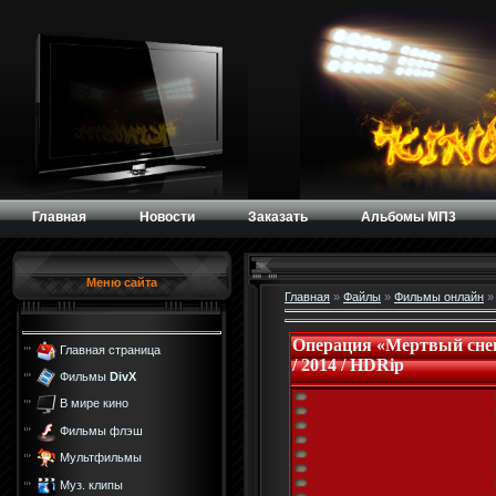
Главная
Новости
Заказать
Альбомы МП3
Меню сайта
Главная
»
Файлы
»
Фильмы онлайн
Операция «Мертвый снег»
Главная страница
/ 2014 / HDRip
Фильмы
DivX
В мире кино
Фильмы флэш
Мультфильмы
Муз. клипы