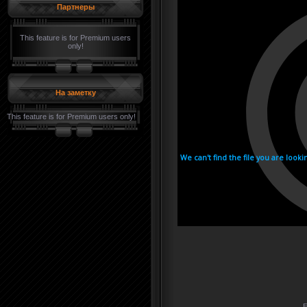
Партнеры
This feature is for Premium users
only!
На заметку
This feature is for Premium users only!
Е