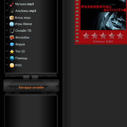
Музыка
mp3
Альбомы
mp3
Флэш игры
Игры Alawar
Онлайн ТВ
Фотообои
Рейтинг
:
0.0
/
0
Форум
Топ 10
Помощь
RSS
Беседка онлайн