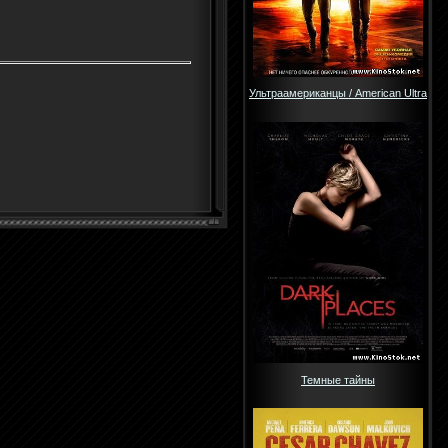
Ультраамериканцы / American Ultra
Темные тайны