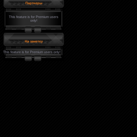
Партнеры
This feature is for Premium users
only!
На заметку
This feature is for Premium users only!