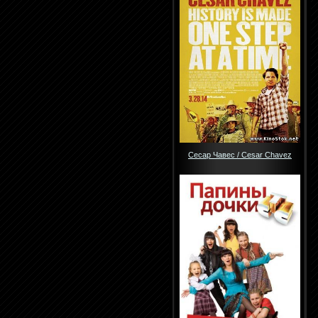
Сесар Чавес / Cesar Chavez