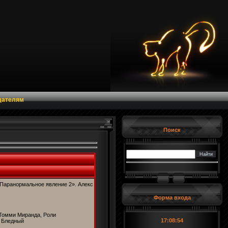
дателям
Поиск
Паранормальное явление 2». Алекс
Форма входа
 Томми Миранда, Роли
17:08:55
я Бледный