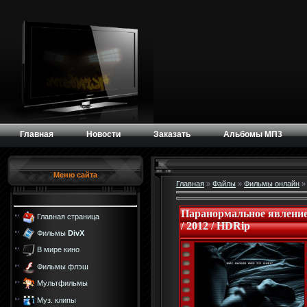
Главная
Новости
Заказать
Альбомы МП3
Меню сайта
Главная
»
Файлы
»
Фильмы онлайн
Паранормальное явление 4
Главная страница
/ 2012 / HDRip
Фильмы
DivX
В мире кино
Фильмы флэш
Мультфильмы
Муз. клипы