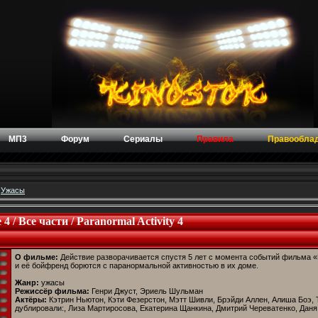
МП3
Форум
Сериалы
Правила
Правообла
»
Ужасы
 / Все части / Paranormal Activity 4
О фильме:
Действие разворачивается спустя 5 лет с момента событий фильма «
и её бойфренд борются с паранормальной активностью в их доме.
Жанр:
ужасы
Режиссёр фильма:
Генри Джуст, Эриель Шульман
Актёры:
Кэтрин Ньютон, Кэти Фезерстон, Мэтт Шивли, Брэйди Аллен, Алиша Боэ,
дублировали:, Лиза Мартиросова, Екатерина Щанкина, Дмитрий Череватенко, Дан